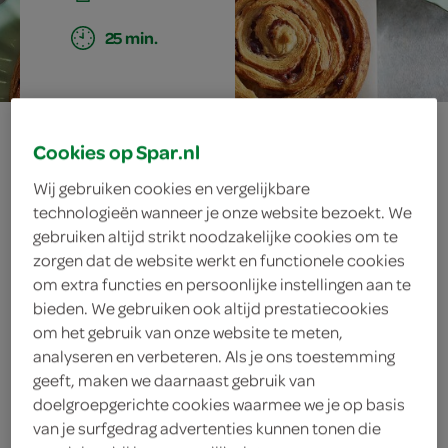
25 min.
geglazuurde
Cookies op Spar.nl
cranberry rolls
Wij gebruiken cookies en vergelijkbare
technologieën wanneer je onze website bezoekt. We
gebruiken altijd strikt noodzakelijke cookies om te
zorgen dat de website werkt en functionele cookies
ingrediënten
om extra functies en persoonlijke instellingen aan te
bieden. We gebruiken ook altijd prestatiecookies
om het gebruik van onze website te meten,
analyseren en verbeteren. Als je ons toestemming
300 gram poedersuiker
geeft, maken we daarnaast gebruik van
doelgroepgerichte cookies waarmee we je op basis
1 eetlepel citroensap
van je surfgedrag advertenties kunnen tonen die