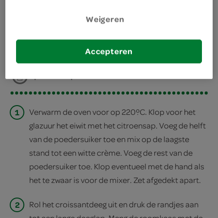
bereiden
Weigeren
deel op twitter
Accepteren
deel op facebook
print recept
1
Verwarm de oven voor op 220ºC. Klop voor het
glazuur het eiwit met het citroensap. Voeg de helft
van de poedersuiker toe en mix op de laagste
stand tot een witte crème. Voeg de rest van de
poedersuiker toe. Klop eventueel met de hand als
het te zwaar is voor de mixer. Zet afgedekt apart.
2
Rol het croissantdeeg uit en druk de randjes aan
tot een lange deeglap. Meng de roomkaas met de