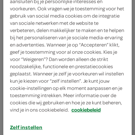
aansluiten bij je persoonlijke interesses en
1 eiwit
voorkeuren. Ook vragen we je toestemming voor het
gebruik van social media cookies om de integratie
6 eetlepels cranberrycompote
van sociale netwerken met de website te
verbeteren, delen makkelijker te maken en te helpen
2 eetlepels poedersuiker
bij het personaliseren van je sociale media-ervaring
125 gram roomkaas
en advertenties. Wanneer je op “Accepteren” klikt,
geef je toestemming voor al onze cookies. Kies je
1 blik croissantdeeg
voor “Weigeren”? Dan worden alleen de strikt
noodzakelijke, functionele en prestatiecookies
geplaatst. Wanneer je zelf je voorkeuren wil instellen
kies je winkel
kun je kiezen voor “zelf instellen”. Je kunt jouw
cookie-instellingen op elk moment aanpassen en je
toestemming intrekken. Meer informatie over de
benodigdheden
cookies die wij gebruiken en hoe je ze kunt beheren,
vind je in ons cookiebeleid.
cookiebeleid
bakplaat met bakpapier
Zelf instellen
spuitzak