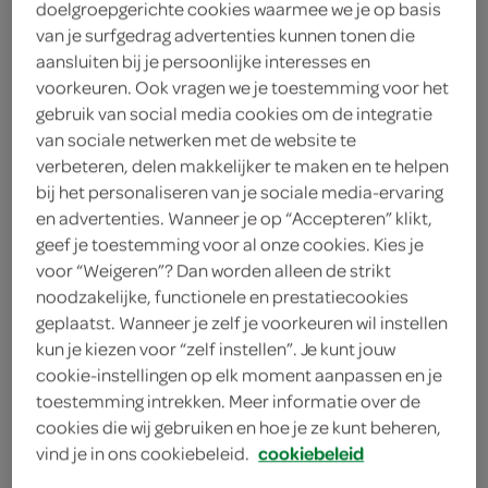
doelgroepgerichte cookies waarmee we je op basis
50 milliliter olijfolie
van je surfgedrag advertenties kunnen tonen die
aansluiten bij je persoonlijke interesses en
20 gram pijnboompitten
voorkeuren. Ook vragen we je toestemming voor het
gebruik van social media cookies om de integratie
1 bosje basilicum
van sociale netwerken met de website te
verbeteren, delen makkelijker te maken en te helpen
50 gram Parmezaanse kaas
bij het personaliseren van je sociale media-ervaring
en advertenties. Wanneer je op “Accepteren” klikt,
2 sneeën wit brood
geef je toestemming voor al onze cookies. Kies je
250 gram ricotta
voor “Weigeren”? Dan worden alleen de strikt
noodzakelijke, functionele en prestatiecookies
4 eetlepels rode pesto
geplaatst. Wanneer je zelf je voorkeuren wil instellen
kun je kiezen voor “zelf instellen”. Je kunt jouw
100 milliliter arachideolie
cookie-instellingen op elk moment aanpassen en je
toestemming intrekken. Meer informatie over de
100 milliliter zonnebloemolie
cookies die wij gebruiken en hoe je ze kunt beheren,
vind je in ons cookiebeleid.
cookiebeleid
2 grote aubergines