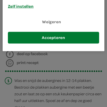
Zelf instellen
kies je winkel
Weigeren
bereiden
Accepteren
deel op twitter
deel op facebook
print recept
1
Was en snijd de aubergines in 12-14 plakken.
Bestrooi de plakken aubergine met een beetje
zout en laat ze op een stuk keukenpapier circa een
half uur uitlekken. Spoel ze af en dep ze goed