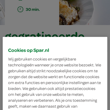
30 min.
gegratineerde
auberginerolletjes
Cookies op Spar.nl
met ricotta en
Wij gebruiken cookies en vergelijkbare
technologieën wanneer je onze website bezoekt. We
rode pesto
gebruiken altijd strikt noodzakelijke cookies om te
zorgen dat de website werkt en functionele cookies
om extra functies en persoonlijke instellingen aan te
bieden. We gebruiken ook altijd prestatiecookies
ingrediënten
om het gebruik van onze website te meten,
analyseren en verbeteren. Als je ons toestemming
geeft, maken we daarnaast gebruik van