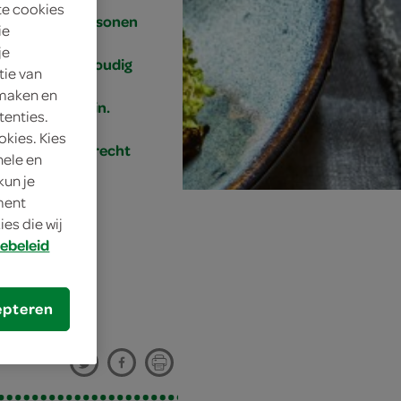
te cookies
4 personen
ie
je
eenvoudig
tie van
 maken en
15 min.
tenties.
okies. Kies
bijgerecht
nele en
kun je
oment
es die wij
ebeleid
epteren