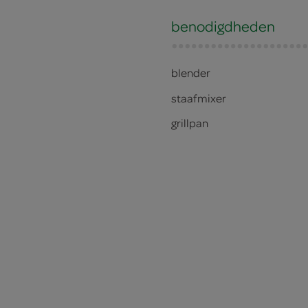
benodigdheden
blender
staafmixer
grillpan