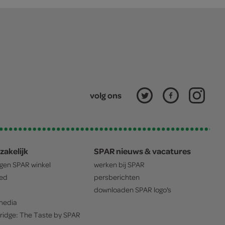
volg ons
zakelijk
SPAR nieuws & vacatures
igen
SPAR
winkel
werken bij
SPAR
oed
persberichten
downloaden
SPAR
logo's
edia
ridge: The Taste by
SPAR