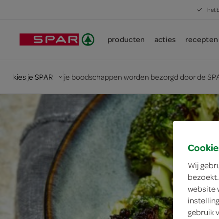
het 
producten
acties
recepten
kies je SPAR
je boodschappen worden bezorgd door de SPA
Cookie
Wij gebr
bezoekt.
website 
instelli
gebruik 