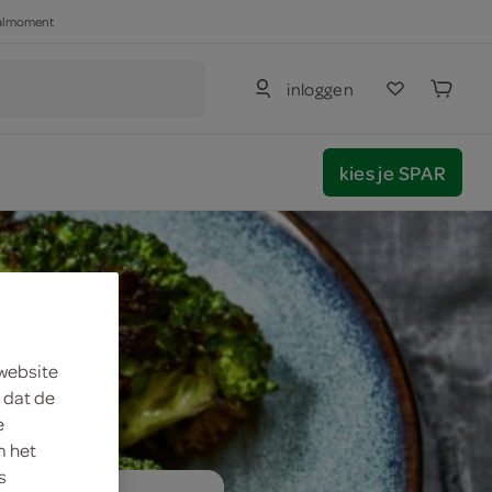
haalmoment
inloggen
kies je SPAR
 website
 dat de
e
m het
s