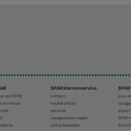
PAR
SPAR klantenservice
SPAR 
aal van
SPAR
contact
jouw e
ie en missie
hoofdkantoor
vastg
mule
services
export
O
veelgestelde vragen
SPAR
m
ademie
online bestellen
Smartf