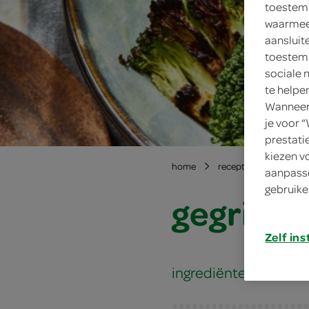
toestemm
waarmee 
aansluit
toestemm
sociale 
te helpe
Wanneer 
je voor 
prestati
kiezen v
home
recepten
gegrild
aanpasse
gebruike
gegrilde
Zelf ins
ingrediënten