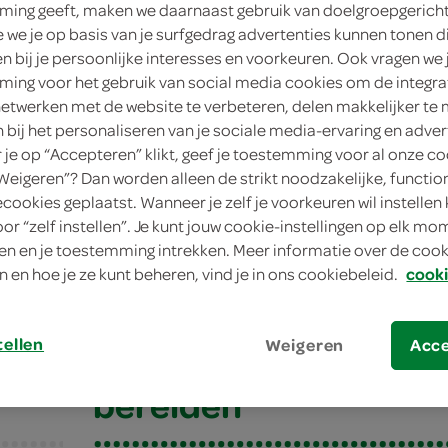
ing geeft, maken we daarnaast gebruik van doelgroepgerich
we je op basis van je surfgedrag advertenties kunnen tonen d
en bij je persoonlijke interesses en voorkeuren. Ook vragen we 
ing voor het gebruik van social media cookies om de integra
netwerken met de website te verbeteren, delen makkelijker te
n bij het personaliseren van je sociale media-ervaring en adver
je op “Accepteren” klikt, geef je toestemming voor al onze co
“Weigeren”? Dan worden alleen de strikt noodzakelijke, functio
ecookies geplaatst. Wanneer je zelf je voorkeuren wil instellen 
oor “zelf instellen”. Je kunt jouw cookie-instellingen op elk m
e broccoli met pesto
n en je toestemming intrekken. Meer informatie over de cooki
n en hoe je ze kunt beheren, vind je in ons cookiebeleid.
cooki
 broccoli met pesto
tellen
Weigeren
Acc
bereiden