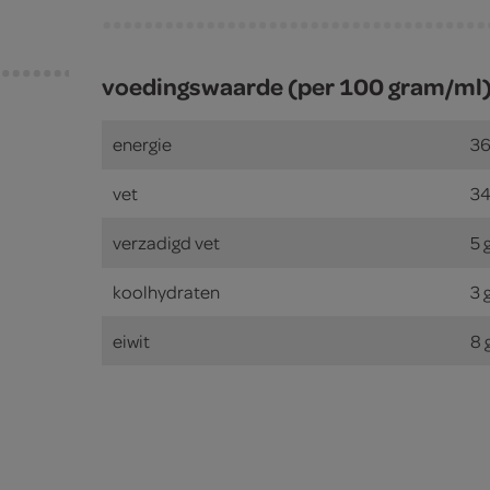
voedingswaarde (per 100 gram/ml
energie
36
vet
34
verzadigd vet
5 
koolhydraten
3 
eiwit
8 