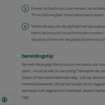
1
Pureer de basilicum, parmezaan, amandelen
75 ml olijfolie glad. Houd deze pesto apart.
2
Verhit de rest van de olijfolie met de rode pe
hierin de broccoli circa 8 minuten rondom.
de pesto of serveer de pesto bij de broccoli
bereidingstip
Serveer deze gegrilde broccoli met pesto als h
zalm. . Houd je niet zo van pittig? Verwijder de zaa
s
peper of laat deze helemaal weg. . Let op: de kaas 
stremsel bevatten. Wil je het recept strikt vege
een kaas met vegetarisch stremsel, deze is herk
logo.