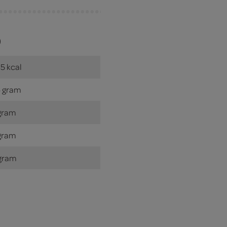
)
5 kcal
 gram
gram
gram
gram