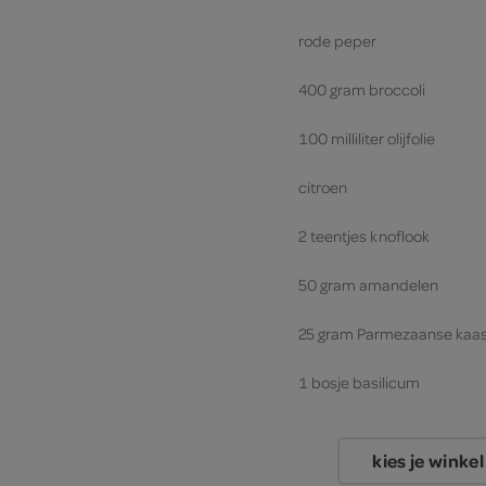
rode peper
400 gram broccoli
100 milliliter olijfolie
citroen
2 teentjes knoflook
50 gram amandelen
25 gram Parmezaanse kaa
1 bosje basilicum
kies je winkel