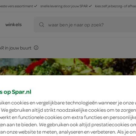
beste vers assortiment
snelle levering door jouw SPAR
kies zelf je bezorg- of af
winkels
waar ben je naar op zoek?
R in jouw buurt
s op Spar.nl
uiken cookies en vergelijkbare technologieën wanneer je onze
 We gebruiken altijd strikt noodzakelijke cookies om te zorgen
werkt en functionele cookies om extra functies en persoonlijk
ngen aan te bieden. We gebruiken ook altijd prestatiecookies o
van onze website te meten, analyseren en verbeteren. Als je on