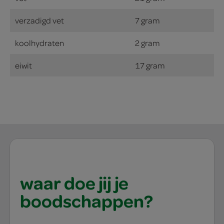
verzadigd vet
7 gram
koolhydraten
2 gram
eiwit
17 gram
waar doe jij je
boodschappen?