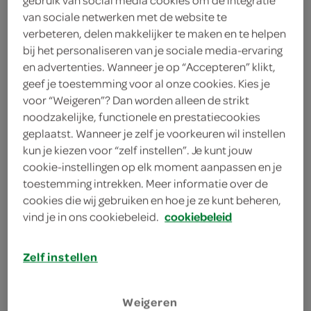
citroen
van sociale netwerken met de website te
verbeteren, delen makkelijker te maken en te helpen
1 teentje knoflook
bij het personaliseren van je sociale media-ervaring
en advertenties. Wanneer je op “Accepteren” klikt,
1 sjalot
geef je toestemming voor al onze cookies. Kies je
voor “Weigeren”? Dan worden alleen de strikt
bosje munt
noodzakelijke, functionele en prestatiecookies
geplaatst. Wanneer je zelf je voorkeuren wil instellen
bosje peterselie
kun je kiezen voor “zelf instellen”. Je kunt jouw
cookie-instellingen op elk moment aanpassen en je
4 barbecueworsten
toestemming intrekken. Meer informatie over de
cookies die wij gebruiken en hoe je ze kunt beheren,
kies je winkel
vind je in ons cookiebeleid.
cookiebeleid
benodigdheden
Zelf instellen
Weigeren
barbecue