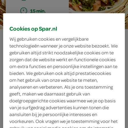
15 min.
Cookies op Spar.nl
gegrilde worstjes
Wij gebruiken cookies en vergelijkbare
technologieën wanneer je onze website bezoekt. We
met gremolata-
gebruiken altijd strikt noodzakelijke cookies om te
zorgen dat de website werkt en functionele cookies
salsa
om extra functies en persoonlijke instellingen aan te
bieden. We gebruiken ook altijd prestatiecookies
om het gebruik van onze website te meten,
analyseren en verbeteren. Als je ons toestemming
ingrediënten
geeft, maken we daarnaast gebruik van
doelgroepgerichte cookies waarmee we je op basis
van je surfgedrag advertenties kunnen tonen die
aansluiten bij je persoonlijke interesses en
2 eetlepels olijfolie
voorkeuren. Ook vragen we je toestemming voor het
gebruik van social media cookies om de integratie