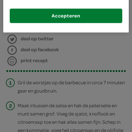
cocktailprikker
Accepteren
bereiden
deel op twitter
deel op facebook
print recept
1
Gril de worstjes op de barbecue in circa 7 minuten
gaar en goudbruin.
2
Maak intussen de salsa en hak de peterselie en
munt samen grof. Voeg de sjalot, knoflook en
citroenrasp toe en hak alles samen fijn. Schep in
een kommetje, voeg het citroensap en de olijfolie