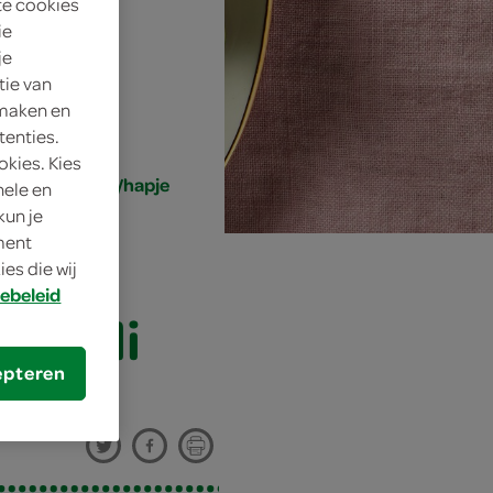
te cookies
ie
je
tie van
 maken en
tenties.
okies. Kies
, klein gerecht/hapje
nele en
kun je
oment
es die wij
ebeleid
maioli
epteren