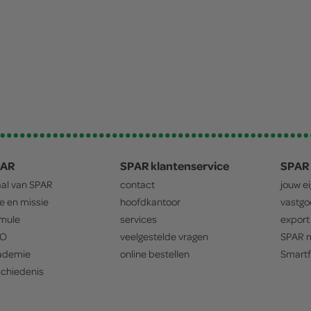
PAR
SPAR klantenservice
SPAR 
aal van
SPAR
contact
jouw e
ie en missie
hoofdkantoor
vastg
mule
services
export
O
veelgestelde vragen
SPAR
m
ademie
online bestellen
Smartf
chiedenis