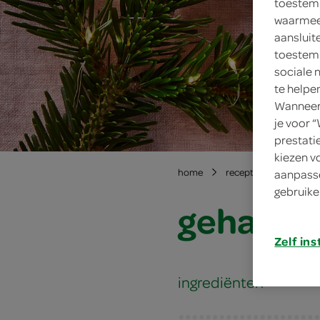
toestemm
waarmee 
aansluit
toestemm
sociale 
te helpe
Wanneer 
je voor 
prestati
kiezen v
home
recepten
gehaktb
aanpasse
gebruike
gehaktba
Zelf ins
ingrediënten