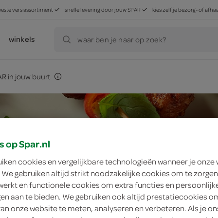
beste vers assortiment
snelle levering door jouw SPAR
kies zelf je bezorg- of af
winkels
waar ben je naar op zoek?
R in jouw buurt
s op Spar.nl
uiken cookies en vergelijkbare technologieën wanneer je onze
 We gebruiken altijd strikt noodzakelijke cookies om te zorgen
werkt en functionele cookies om extra functies en persoonlijk
ngen aan te bieden. We gebruiken ook altijd prestatiecookies o
van onze website te meten, analyseren en verbeteren. Als je on