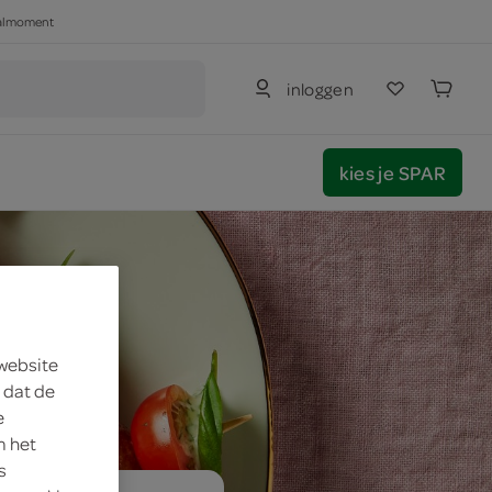
haalmoment
inloggen
kies je SPAR
 website
 dat de
e
m het
s