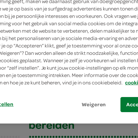
ing geeft, maken we daarnaast gebruik van doelgroepgerich
4 personen
we je op basis van je surfgedrag advertenties kunnen tonen d
en bij je persoonlijke interesses en voorkeuren. Ook vragen we 
eenvoudig
ing voor het gebruik van social media cookies om de integra
netwerken met de website te verbeteren, delen makkelijker te
10 min.
n bij het personaliseren van je sociale media-ervaring en adver
je op “Accepteren” klikt, geef je toestemming voor al onze co
klein gerecht
“Weigeren”? Dan worden alleen de strikt noodzakelijke, functio
ecookies geplaatst. Wanneer je zelf je voorkeuren wil instellen 
oor “zelf instellen”. Je kunt jouw cookie-instellingen op elk m
alletjes met basilicumaioli
n en je toestemming intrekken. Meer informatie over de cooki
n en hoe je ze kunt beheren, vind je in ons cookiebeleid.
cooki
lletjes met basilicu
tellen
Weigeren
Acc
bereiden