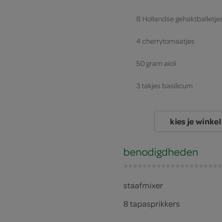
8 Hollandse gehaktballetje
4 cherrytomaatjes
50 gram aioli
3 takjes basilicum
kies je winkel
benodigdheden
staafmixer
8 tapasprikkers