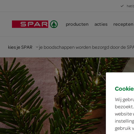
het 
producten
acties
recepten
kies je SPAR
je boodschappen worden bezorgd door de SPA
Cookie
Wij gebr
bezoekt.
website 
instelli
gebruik 