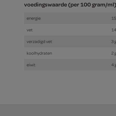
voedingswaarde (per 100 gram/ml
energie
15
vet
14
verzadigd vet
3 
koolhydraten
2 
eiwit
4 