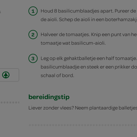
1
Houd 8 basilicumblaadjes apart. Pureer de
s
de aioli. Schep de aioli in een boterhamzakj
2
Halveer de tomaatjes. Knip een punt van het
tomaatje wat basilicum-aioli.
3
Leg op elk gehaktballetje een half tomaatj
basilicumblaadje en steek er een prikker do
schaal of bord.
bereidingstip
Liever zonder vlees? Neem plantaardige balletjes