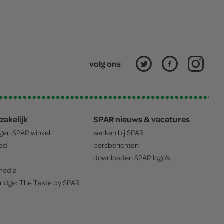
volg ons
zakelijk
SPAR nieuws & vacatures
igen
SPAR
winkel
werken bij
SPAR
oed
persberichten
downloaden
SPAR
logo's
edia
ridge: The Taste by
SPAR