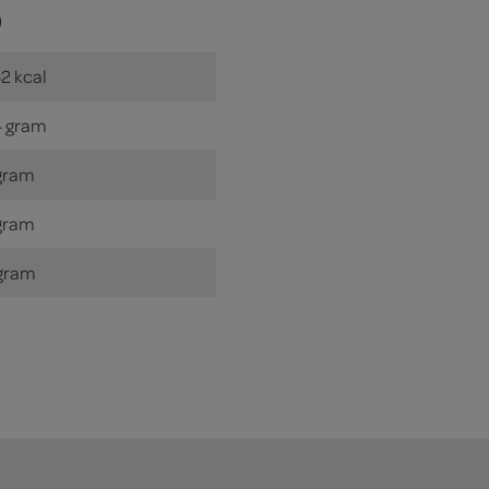
)
2 kcal
 gram
gram
gram
gram