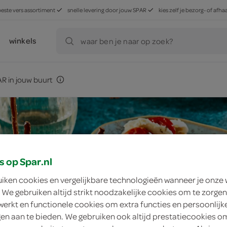
beste vers assortiment
snelle levering door jouw SPAR
kies zelf je bezorg- of af
winkels
waar ben je naar op zoek?
R in jouw buurt
s op Spar.nl
uiken cookies en vergelijkbare technologieën wanneer je onze
 We gebruiken altijd strikt noodzakelijke cookies om te zorgen
werkt en functionele cookies om extra functies en persoonlijk
ngen aan te bieden. We gebruiken ook altijd prestatiecookies o