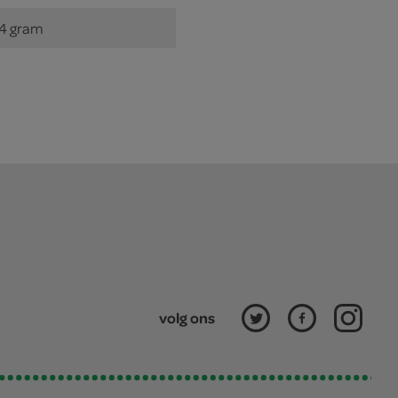
4 gram
volg ons