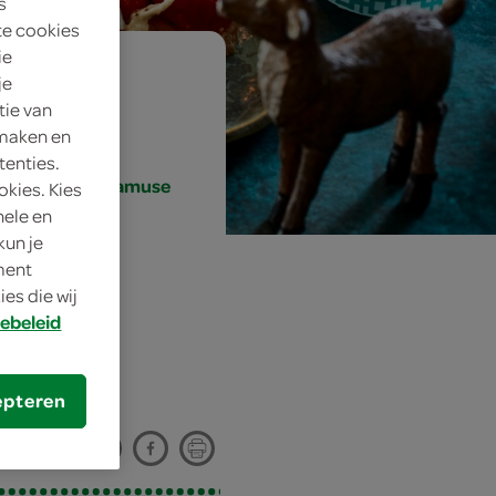
s
te cookies
ie
je
tie van
 maken en
tenties.
, klein gerecht/amuse
okies. Kies
nele en
kun je
oment
es die wij
e’
ebeleid
epteren