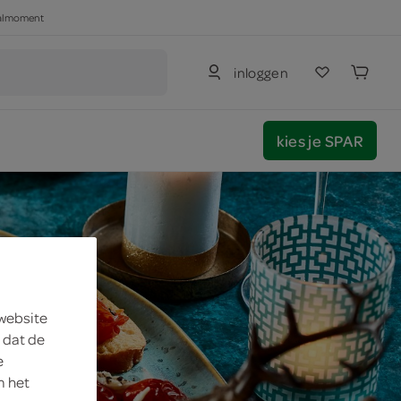
haalmoment
inloggen
kies je SPAR
 website
 dat de
e
m het