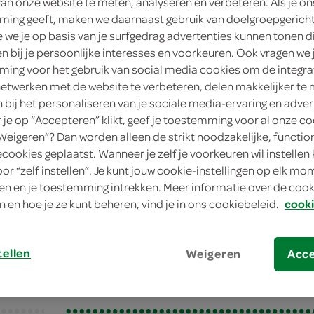
van onze website te meten, analyseren en verbeteren. Als je on
ing geeft, maken we daarnaast gebruik van doelgroepgerich
we je op basis van je surfgedrag advertenties kunnen tonen d
gemiddeld
en bij je persoonlijke interesses en voorkeuren. Ook vragen we 
ing voor het gebruik van social media cookies om de integra
30 min.
netwerken met de website te verbeteren, delen makkelijker te
n bij het personaliseren van je sociale media-ervaring en adver
klein gerecht, klein gerecht/hapje
je op “Accepteren” klikt, geef je toestemming voor al onze co
“Weigeren”? Dan worden alleen de strikt noodzakelijke, functio
ecookies geplaatst. Wanneer je zelf je voorkeuren wil instellen 
oor “zelf instellen”. Je kunt jouw cookie-instellingen op elk m
asballetjes ‘tricolore’
n en je toestemming intrekken. Meer informatie over de cooki
sballetjes ‘tricolor
n en hoe je ze kunt beheren, vind je in ons cookiebeleid.
cooki
tellen
Weigeren
Acc
bereiden