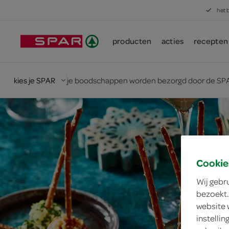
het 
producten
acties
recepten
kies je SPAR
je boodschappen worden bezorgd door de SPA
Cookie
Wij gebr
bezoekt.
website 
instelli