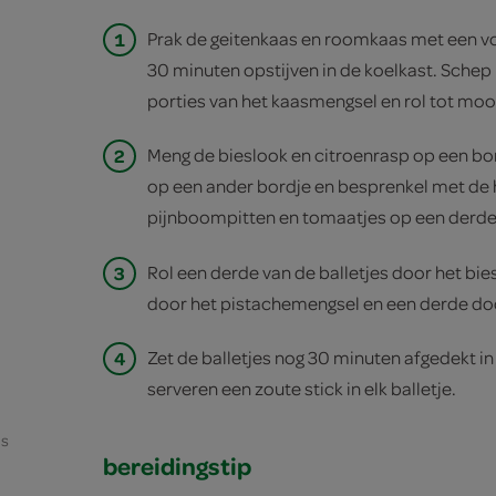
1
Prak de geitenkaas en roomkaas met een vo
30 minuten opstijven in de koelkast. Schep 
porties van het kaasmengsel en rol tot mooi
2
Meng de bieslook en citroenrasp op een bo
op een ander bordje en besprenkel met de 
pijnboompitten en tomaatjes op een derde
3
Rol een derde van de balletjes door het bi
door het pistachemengsel en een derde do
4
Zet de balletjes nog 30 minuten afgedekt in 
serveren een zoute stick in elk balletje.
as
bereidingstip