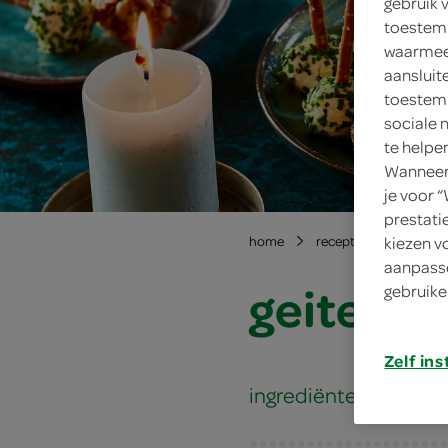
gebruik 
toestemm
waarmee 
aansluit
toestemm
sociale 
te helpe
Wanneer 
je voor 
prestati
kiezen v
home
recepten
geitenka
aanpasse
geitenkaa
gebruike
Zelf ins
ingrediënten