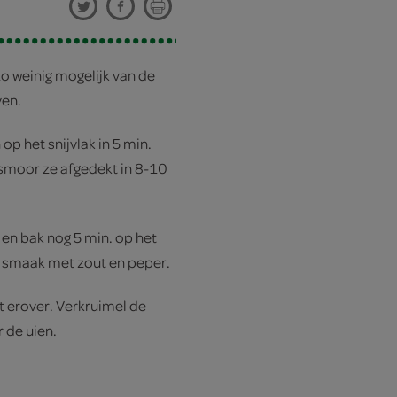
 zo weinig mogelijk van de
ven.
op het snijvlak in 5 min.
n smoor ze afgedekt in 8-10
 en bak nog 5 min. op het
op smaak met zout en peper.
t erover. Verkruimel de
r de uien.