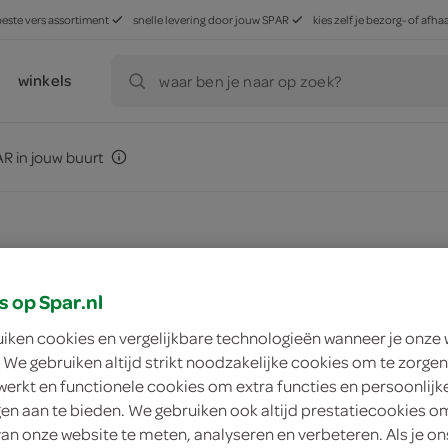
beste vers assortiment
snelle levering door jouw SPAR
kies zelf je bezorg- of af
winkels
waar ben je naar op zoek?
R in jouw buurt
s op Spar.nl
uiken cookies en vergelijkbare technologieën wanneer je onze
 We gebruiken altijd strikt noodzakelijke cookies om te zorgen
werkt en functionele cookies om extra functies en persoonlijk
ngen aan te bieden. We gebruiken ook altijd prestatiecookies o
van onze website te meten, analyseren en verbeteren. Als je on