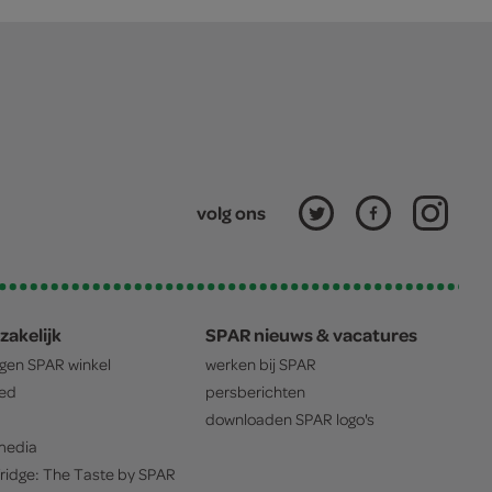
volg ons
zakelijk
SPAR nieuws & vacatures
igen
SPAR
winkel
werken bij
SPAR
oed
persberichten
downloaden
SPAR
logo's
edia
ridge: The Taste by
SPAR