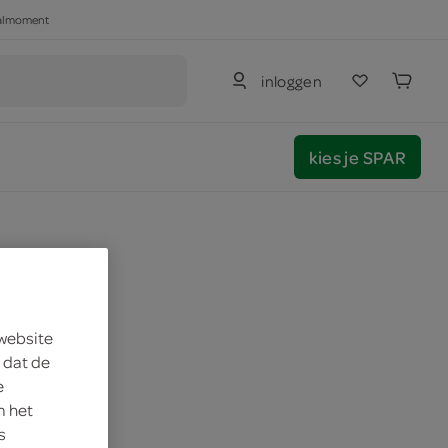
haalmoment
inloggen
kies je SPAR
 website
 dat de
e
m het
s