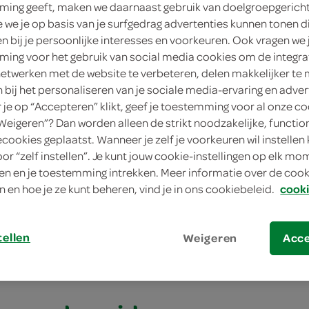
ing geeft, maken we daarnaast gebruik van doelgroepgerich
we je op basis van je surfgedrag advertenties kunnen tonen d
en bij je persoonlijke interesses en voorkeuren. Ook vragen we 
ing voor het gebruik van social media cookies om de integra
netwerken met de website te verbeteren, delen makkelijker te
n bij het personaliseren van je sociale media-ervaring en adver
je op “Accepteren” klikt, geef je toestemming voor al onze co
“Weigeren”? Dan worden alleen de strikt noodzakelijke, functio
ecookies geplaatst. Wanneer je zelf je voorkeuren wil instellen 
oor “zelf instellen”. Je kunt jouw cookie-instellingen op elk m
elliseerde uien met yoghurt en feta
n en je toestemming intrekken. Meer informatie over de cooki
n en hoe je ze kunt beheren, vind je in ons cookiebeleid.
cooki
lliseerde uien met
tellen
Weigeren
Acc