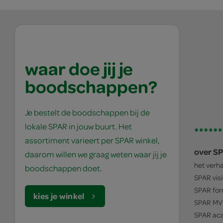
waar doe jij je
boodschappen?
Je bestelt de boodschappen bij de
lokale SPAR in jouw buurt. Het
assortiment varieert per SPAR winkel,
over S
daarom willen we graag weten waar jij je
het verh
boodschappen doet.
SPAR
vis
SPAR
for
kies je winkel
SPAR
MV
SPAR
ac