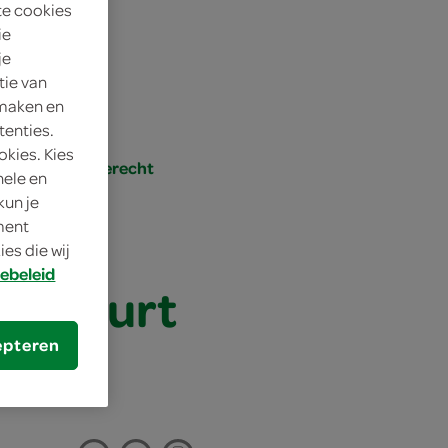
te cookies
4 personen
ie
je
eenvoudig
tie van
 maken en
25 min.
tenties.
okies. Kies
brunch, voorgerecht
nele en
kun je
oment
es die wij
ebeleid
 yoghurt
epteren