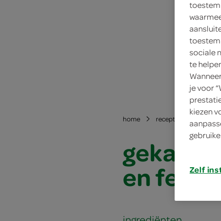
toestemm
waarmee 
aansluit
toestemm
sociale 
te helpe
Wanneer 
je voor 
prestati
kiezen v
home
recepten
gekaram
aanpasse
gebruike
gekarame
en feta
Zelf ins
ingrediënten