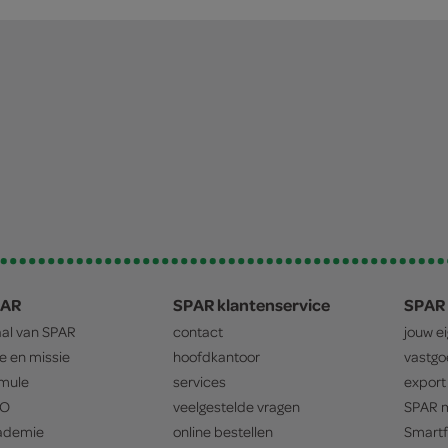
PAR
SPAR klantenservice
SPAR 
aal van
SPAR
contact
jouw e
ie en missie
hoofdkantoor
vastg
mule
services
export
O
veelgestelde vragen
SPAR
m
ademie
online bestellen
Smartf