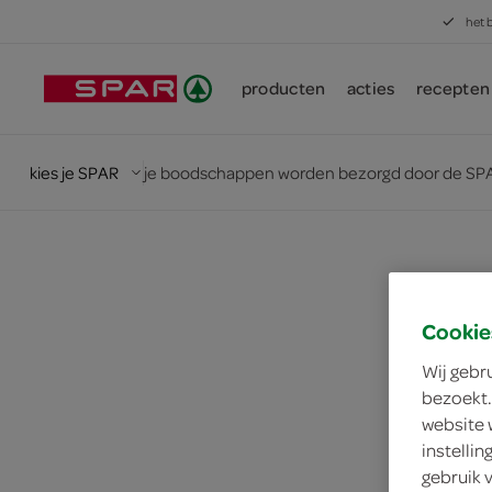
het 
producten
acties
recepten
kies je SPAR
je boodschappen worden bezorgd door de SPA
Cookie
Wij gebr
bezoekt.
website 
instelli
gebruik 