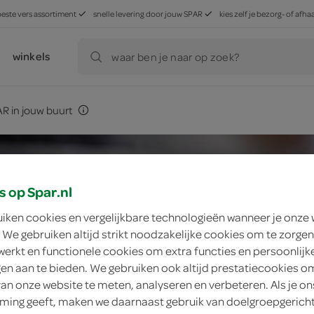
beste vers assortiment
snelle levering door jouw SPAR
kies zelf je bezorg- of af
winkels
waar ben je naar op zoek?
R in jouw buurt
s op Spar.nl
uiken cookies en vergelijkbare technologieën wanneer je onze
 We gebruiken altijd strikt noodzakelijke cookies om te zorgen
werkt en functionele cookies om extra functies en persoonlijk
ngen aan te bieden. We gebruiken ook altijd prestatiecookies o
van onze website te meten, analyseren en verbeteren. Als je on
ing geeft, maken we daarnaast gebruik van doelgroepgerich