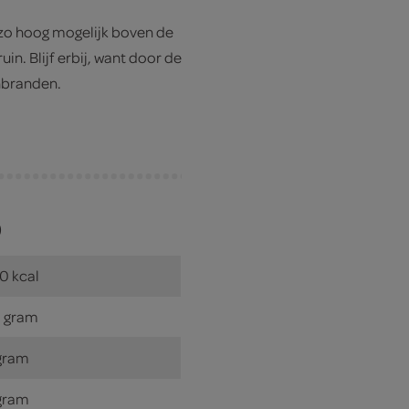
 zo hoog mogelijk boven de
. Blijf erbij, want door de
anbranden.
)
0 kcal
 gram
gram
gram