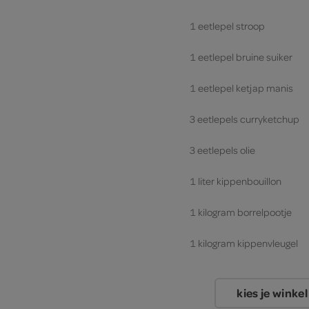
1 eetlepel stroop
1 eetlepel bruine suiker
1 eetlepel ketjap manis
3 eetlepels curryketchup
3 eetlepels olie
1 liter kippenbouillon
1 kilogram borrelpootje
1 kilogram kippenvleugel
kies je winkel