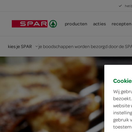
het 
producten
acties
recepten
kies je SPAR
je boodschappen worden bezorgd door de SPA
Cookie
Wij gebr
bezoekt.
website 
instelli
gebruik 
toestemm