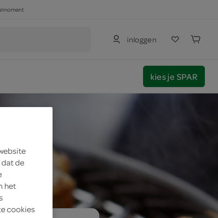
haalmoment
inloggen
kies je SPAR
 website
 dat de
e
m het
s
te cookies