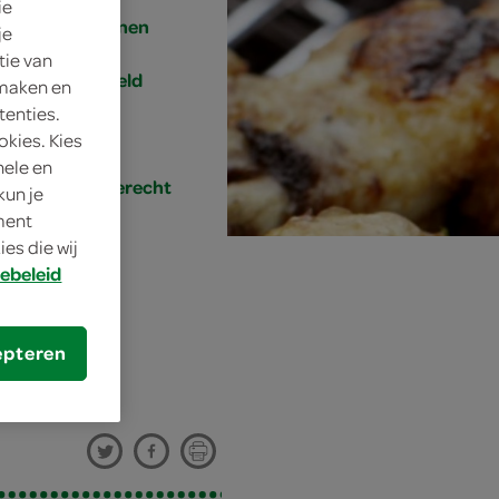
ie
8 personen
je
tie van
gemiddeld
 maken en
tenties.
20 min.
okies. Kies
nele en
hoofdgerecht
kun je
oment
es die wij
ebeleid
epteren