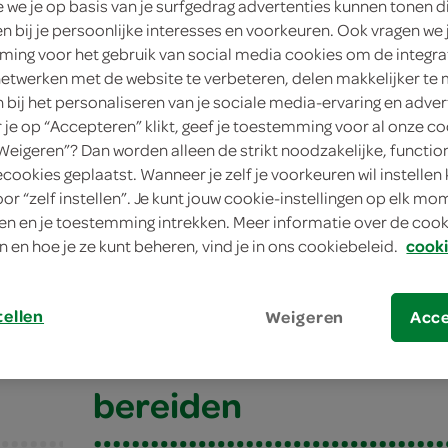
we je op basis van je surfgedrag advertenties kunnen tonen d
en bij je persoonlijke interesses en voorkeuren. Ook vragen we 
ing voor het gebruik van social media cookies om de integra
netwerken met de website te verbeteren, delen makkelijker te
n bij het personaliseren van je sociale media-ervaring en adver
je op “Accepteren” klikt, geef je toestemming voor al onze co
“Weigeren”? Dan worden alleen de strikt noodzakelijke, functio
ecookies geplaatst. Wanneer je zelf je voorkeuren wil instellen 
oor “zelf instellen”. Je kunt jouw cookie-instellingen op elk m
n en je toestemming intrekken. Meer informatie over de cooki
eerde kipkluifjes
n en hoe je ze kunt beheren, vind je in ons cookiebeleid.
cooki
erde kipkluifjes
tellen
Weigeren
Acc
bereiden