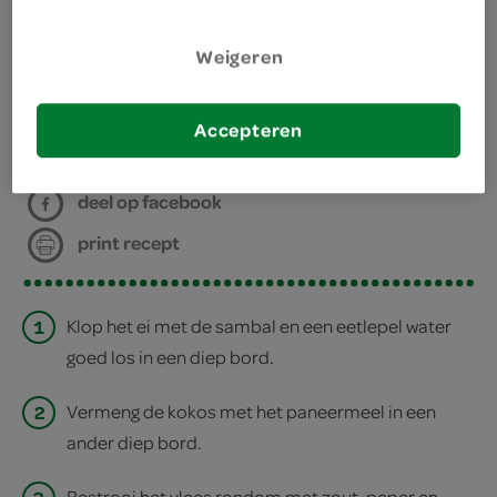
bakplaat
Weigeren
bereiden
Accepteren
deel op twitter
deel op facebook
print recept
1
Klop het ei met de sambal en een eetlepel water
goed los in een diep bord.
2
Vermeng de kokos met het paneermeel in een
ander diep bord.
Bestrooi het vlees rondom met zout, peper en