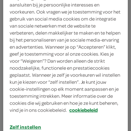
aansluiten bij je persoonlijke interesses en
2 eetlepels zonnebloemolie
voorkeuren. Ook vragen we je toestemming voor het
gebruik van social media cookies om de integratie
4 eetlepels vloeibaar bakproduct
van sociale netwerken met de website te
2 eetlepels bloem
verbeteren, delen makkelijker te maken en te helpen
bij het personaliseren van je sociale media-ervaring
4 varkenshaasjes
en advertenties. Wanneer je op “Accepteren” klikt,
geef je toestemming voor al onze cookies. Kies je
25 gram paneermeel
voor “Weigeren”? Dan worden alleen de strikt
noodzakelijke, functionele en prestatiecookies
50 gram kokosrasp
geplaatst. Wanneer je zelf je voorkeuren wil instellen
kun je kiezen voor “zelf instellen”. Je kunt jouw
1 ei
cookie-instellingen op elk moment aanpassen en je
toestemming intrekken. Meer informatie over de
cookies die wij gebruiken en hoe je ze kunt beheren,
kies je winkel
vind je in ons cookiebeleid.
cookiebeleid
benodigdheden
Zelf instellen