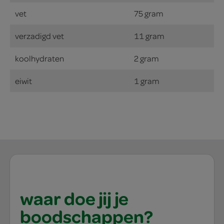
vet
75 gram
verzadigd vet
11 gram
koolhydraten
2 gram
eiwit
1 gram
waar doe jij je
boodschappen?