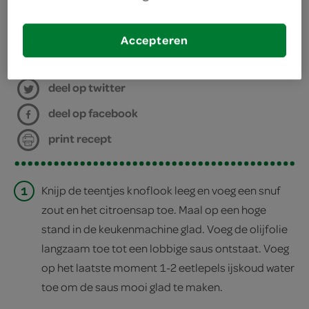
staafmixer
Accepteren
bereiden
deel op twitter
deel op facebook
print recept
1
Knijp de teentjes knoflook leeg en voeg een snuf
zout en het citroensap toe. Maal op een hoge
stand in de keukenmachine glad. Voeg de olijfolie
langzaam toe tot een lobbige saus ontstaat. Voeg
op het laatste moment 1-2 eetlepels ijskoud water
toe om de saus mooi glad te maken.