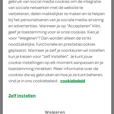
gebruik van social media cookies om de integratie
1 mespunt chilipepervlokken
van sociale netwerken met de website te
verbeteren, delen makkelijker te maken en te helpen
1 bosje peterselie
bij het personaliseren van je sociale media-ervaring
en advertenties. Wanneer je op “Accepteren” klikt,
1 citroen
geef je toestemming voor al onze cookies. Kies je
voor “Weigeren”? Dan worden alleen de strikt
300 milliliter olijfolie
noodzakelijke, functionele en prestatiecookies
geplaatst. Wanneer je zelf je voorkeuren wil instellen
1 bol knoflook
kun je kiezen voor “zelf instellen”. Je kunt jouw
cookie-instellingen op elk moment aanpassen en je
kies je winkel
toestemming intrekken. Meer informatie over de
cookies die wij gebruiken en hoe je ze kunt beheren,
vind je in ons cookiebeleid.
cookiebeleid
benodigdheden
Zelf instellen
aluminiumfolie
keukenmachine
Weigeren