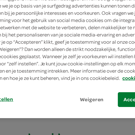
we je op basis van je surfgedrag advertenties kunnen tonen d
en bij je persoonlijke interesses en voorkeuren. Ook vragen we 
ing voor het gebruik van social media cookies om de integra
netwerken met de website te verbeteren, delen makkelijker te
n bij het personaliseren van je sociale media-ervaring en adver
je op “Accepteren” klikt, geef je toestemming voor al onze co
“Weigeren”? Dan worden alleen de strikt noodzakelijke, functio
ecookies geplaatst. Wanneer je zelf je voorkeuren wil instellen 
oor “zelf instellen”. Je kunt jouw cookie-instellingen op elk m
n en je toestemming intrekken. Meer informatie over de cooki
rde koolraap met aardappel, boter en tijm
n en hoe je ze kunt beheren, vind je in ons cookiebeleid.
cooki
de koolraap met aa
tellen
Weigeren
Acc
 tijm