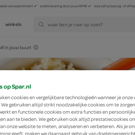
beste vers assortiment
snelle levering door jouw SPAR
kies zelf je bezorg- of af
winkels
waar ben je naar op zoek?
R in jouw buurt
s op Spar.nl
uiken cookies en vergelijkbare technologieën wanneer je onze
 We gebruiken altijd strikt noodzakelijke cookies om te zorgen
werkt en functionele cookies om extra functies en persoonlijk
ngen aan te bieden. We gebruiken ook altijd prestatiecookies o
van onze website te meten, analyseren en verbeteren. Als je on
ing geeft, maken we daarnaast gebruik van doelgroepgerich