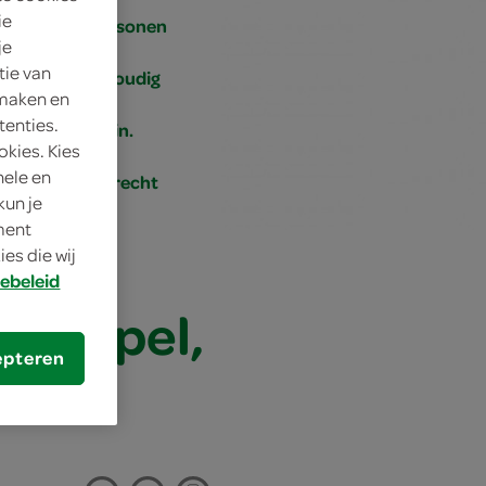
ie
1 personen
je
tie van
eenvoudig
 maken en
tenties.
15 min.
okies. Kies
nele en
bijgerecht
kun je
oment
es die wij
ebeleid
rdappel,
epteren