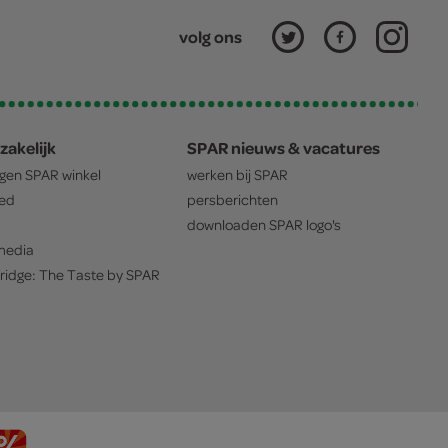
volg ons
zakelijk
SPAR nieuws & vacatures
igen
SPAR
winkel
werken bij
SPAR
oed
persberichten
downloaden
SPAR
logo's
edia
ridge: The Taste by
SPAR