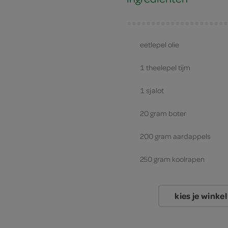
eetlepel olie
1 theelepel tijm
1 sjalot
20 gram boter
200 gram aardappels
250 gram koolrapen
kies je winkel