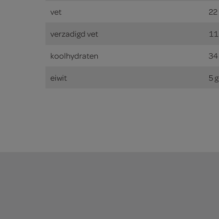
vet
22
verzadigd vet
11
koolhydraten
34
eiwit
5 