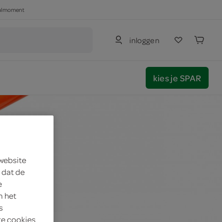
haalmoment
inloggen
kies je SPAR
 website
 dat de
e
m het
s
te cookies