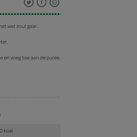
et wat zout gaar.
ter.
lie en voeg toe aan de puree.
)
0 kcal