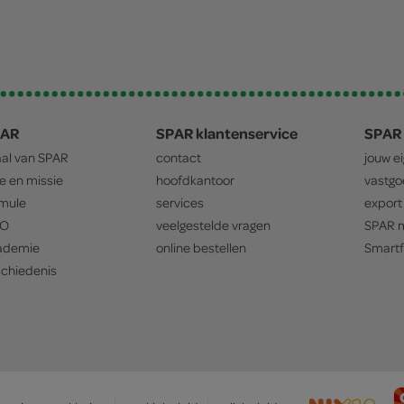
PAR
SPAR klantenservice
SPAR 
aal van
SPAR
contact
jouw e
ie en missie
hoofdkantoor
vastg
mule
services
export
O
veelgestelde vragen
SPAR
m
ademie
online bestellen
Smartf
chiedenis