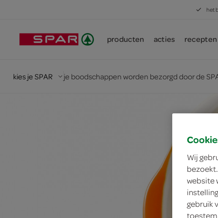
het 
producten
acties
recepten
kies je SPAR
je boodschappen worden bezorgd door de SPA
Cookie
Wij gebr
bezoekt.
website 
instelli
gebruik 
toestemm