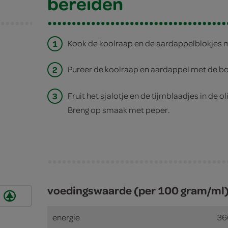
bereiden
1
Kook de koolraap en de aardappelblokjes m
2
Pureer de koolraap en aardappel met de bo
3
Fruit het sjalotje en de tijmblaadjes in de o
Breng op smaak met peper.
voedingswaarde (per 100 gram/ml
energie
36