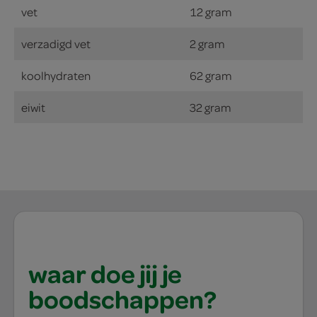
vet
12 gram
verzadigd vet
2 gram
koolhydraten
62 gram
eiwit
32 gram
waar doe jij je
boodschappen?