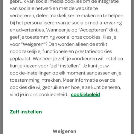
gebruik van social media cookies om de integratie
50 gram ongezouten
van sociale netwerken met de website te
cashewnoten
verbeteren, delen makkelijker te maken en te helpen
bij het personaliseren van je sociale media-ervaring
2 lente-/bosuitjes
en advertenties. Wanneer je op “Accepteren” klikt,
geef je toestemming voor al onze cookies. Kies je
1 rode peper
voor “Weigeren”? Dan worden alleen de strikt
noodzakelijke, functionele en prestatiecookies
1 eetlepel gembersiroop
geplaatst. Wanneer je zelf je voorkeuren wil instellen
kun je kiezen voor “zelf instellen”. Je kunt jouw
2 eetlepels ketjap manis
cookie-instellingen op elk moment aanpassen en je
bloemkool
toestemming intrekken. Meer informatie over de
cookies die wij gebruiken en hoe je ze kunt beheren,
300 gram vegetarische stukjes
vind je in ons cookiebeleid.
cookiebeleid
300 gram biefreepjes
Zelf instellen
1 ui
Weigeren
1 eetlepel zonnebloemolie