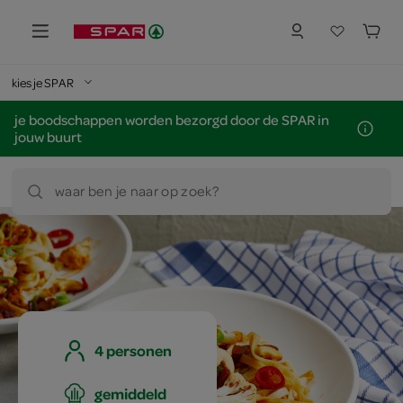
kies je SPAR
je boodschappen worden bezorgd door de SPAR in
jouw buurt
waar ben je naar op zoek?
4 personen
gemiddeld