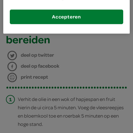
kies je winkel
Accepteren
bereiden
deel op twitter
deel op facebook
print recept
1
Verhit de olie in een wok of hapjespan en fruit
hierin de ui circa 5 minuten. Voeg de vleesreepjes
en bloemkool toe en roerbak 5 minuten op een
hoge stand.