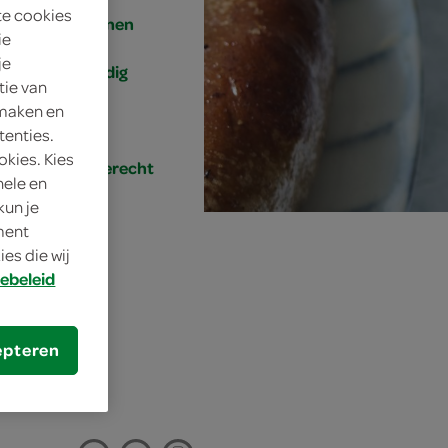
te cookies
4 personen
ie
je
eenvoudig
tie van
 maken en
20 min.
tenties.
okies. Kies
hoofdgerecht
nele en
kun je
oment
es die wij
ebeleid
epteren