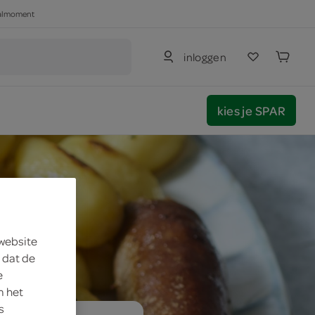
haalmoment
inloggen
kies je SPAR
 website
 dat de
e
m het
s