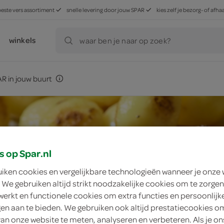
beste vers assortiment
snelle levering door jouw SPAR
kies zelf je bezorg- of af
winkels
waar ben je naar op zoek?
R in jouw buurt
s op Spar.nl
uiken cookies en vergelijkbare technologieën wanneer je onze
 We gebruiken altijd strikt noodzakelijke cookies om te zorgen
werkt en functionele cookies om extra functies en persoonlijk
ngen aan te bieden. We gebruiken ook altijd prestatiecookies o
van onze website te meten, analyseren en verbeteren. Als je on