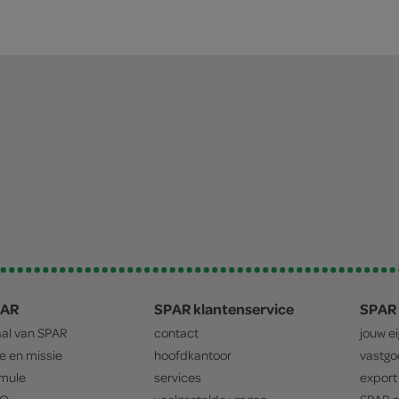
PAR
SPAR klantenservice
SPAR 
aal van
SPAR
contact
jouw e
ie en missie
hoofdkantoor
vastg
mule
services
export