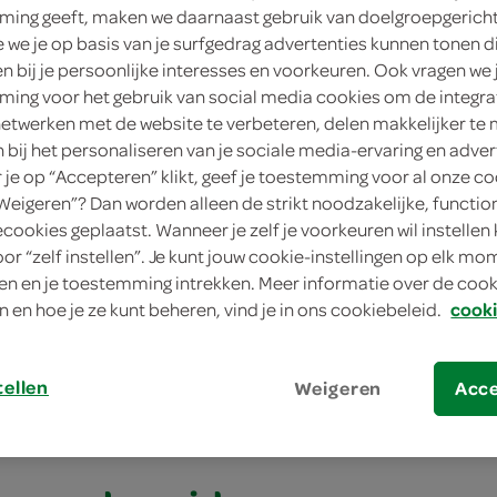
ing geeft, maken we daarnaast gebruik van doelgroepgerich
we je op basis van je surfgedrag advertenties kunnen tonen d
en bij je persoonlijke interesses en voorkeuren. Ook vragen we 
ing voor het gebruik van social media cookies om de integra
netwerken met de website te verbeteren, delen makkelijker te
n bij het personaliseren van je sociale media-ervaring en adver
je op “Accepteren” klikt, geef je toestemming voor al onze co
“Weigeren”? Dan worden alleen de strikt noodzakelijke, functio
ecookies geplaatst. Wanneer je zelf je voorkeuren wil instellen 
oor “zelf instellen”. Je kunt jouw cookie-instellingen op elk m
akte rodekool met braadworst en krieltjes
n en je toestemming intrekken. Meer informatie over de cooki
n en hoe je ze kunt beheren, vind je in ons cookiebeleid.
cooki
akte rodekool met
st en krieltjes
tellen
Weigeren
Acc