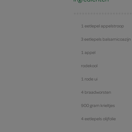
1 eetlepel appelstroop
3 eetlepels balsamicoazijn
1 appel
rodekool
1 rode ui
4 braadworsten
900 gram krieltjes
4 eetlepels olijfolie