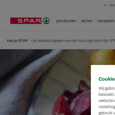
het 
producten
acties
recepten
kies je SPAR
je boodschappen worden bezorgd door de SPA
Cookie
Wij gebr
bezoekt.
website 
instelli
gebruik 