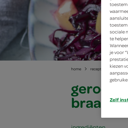
toestemm
waarmee 
aansluit
toestemm
sociale 
te helpe
Wanneer 
je voor 
prestati
kiezen v
home
recepten
geroerb
aanpasse
gebruike
geroerb
braadwor
Zelf ins
ingrediënten