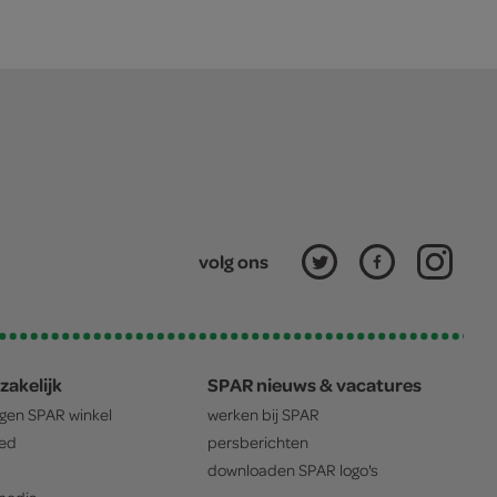
volg ons
zakelijk
SPAR nieuws & vacatures
igen
SPAR
winkel
werken bij
SPAR
oed
persberichten
downloaden
SPAR
logo's