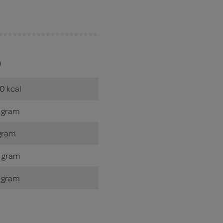
)
0 kcal
 gram
gram
 gram
 gram