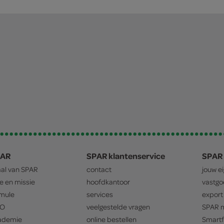
PAR
SPAR klantenservice
SPAR 
aal van
SPAR
contact
jouw e
ie en missie
hoofdkantoor
vastg
mule
services
export
O
veelgestelde vragen
SPAR
m
ademie
online bestellen
Smartf