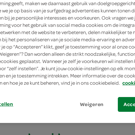
ing geeft, maken we daarnaast gebruik van doelgroepgerich
4 persone
we je op basis van je surfgedrag advertenties kunnen tonen d
en bij je persoonlijke interesses en voorkeuren. Ook vragen we 
gemiddeld
ing voor het gebruik van social media cookies om de integra
netwerken met de website te verbeteren, delen makkelijker te
15 min.
n bij het personaliseren van je sociale media-ervaring en adver
je op “Accepteren” klikt, geef je toestemming voor al onze co
nagerecht/
“Weigeren”? Dan worden alleen de strikt noodzakelijke, functio
ecookies geplaatst. Wanneer je zelf je voorkeuren wil instellen 
oor “zelf instellen”. Je kunt jouw cookie-instellingen op elk m
erd appeltje met pistachespijs en roomijs
n en je toestemming intrekken. Meer informatie over de cooki
n en hoe je ze kunt beheren, vind je in ons cookiebeleid.
cooki
rd appeltje met
spijs en roomijs
tellen
Weigeren
Acc