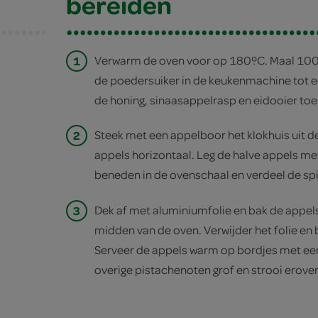
bereiden
1
Verwarm de oven voor op 180ºC. Maal 10
de poedersuiker in de keukenmachine tot e
de honing, sinaasappelrasp en eidooier toe.
2
Steek met een appelboor het klokhuis uit d
appels horizontaal. Leg de halve appels met
beneden in de ovenschaal en verdeel de spij
3
Dek af met aluminiumfolie en bak de appels
midden van de oven. Verwijder het folie en 
Serveer de appels warm op bordjes met een
overige pistachenoten grof en strooi erover