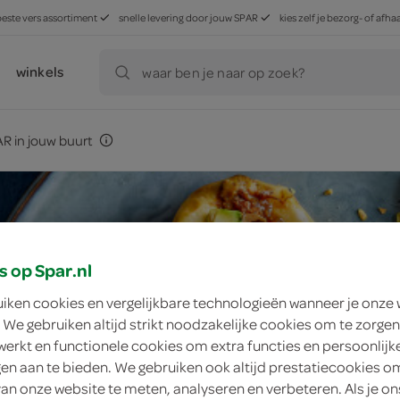
beste vers assortiment
snelle levering door jouw SPAR
kies zelf je bezorg- of af
winkels
waar ben je naar op zoek?
R in jouw buurt
s op Spar.nl
uiken cookies en vergelijkbare technologieën wanneer je onze
 We gebruiken altijd strikt noodzakelijke cookies om te zorgen
werkt en functionele cookies om extra functies en persoonlijk
ngen aan te bieden. We gebruiken ook altijd prestatiecookies o
van onze website te meten, analyseren en verbeteren. Als je on