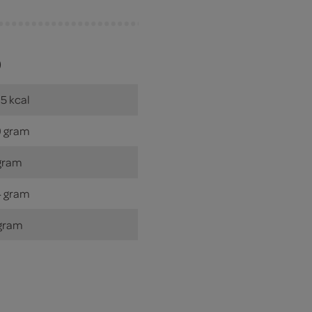
)
5 kcal
 gram
gram
 gram
gram