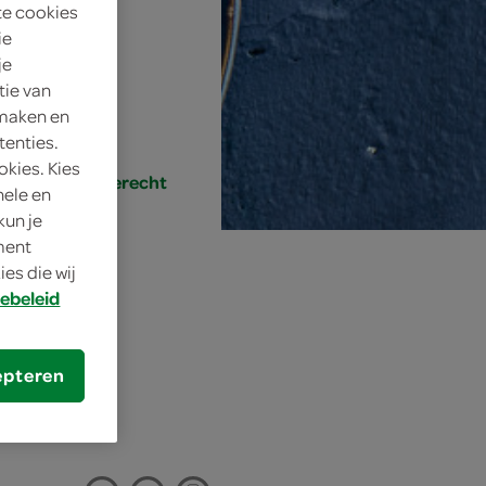
te cookies
n
ie
je
tie van
 maken en
tenties.
okies. Kies
desserts, nagerecht
nele en
kun je
oment
es die wij
ebeleid
epteren