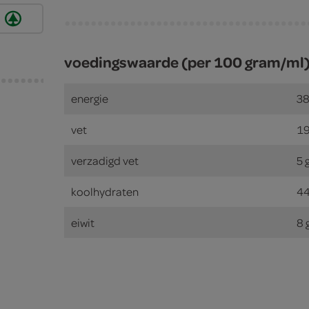
voedingswaarde (per 100 gram/ml
energie
38
vet
19
verzadigd vet
5 
koolhydraten
44
eiwit
8 