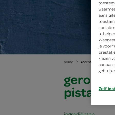
toestemm
waarmee 
aansluit
toestemm
sociale 
te helpe
Wanneer 
je voor 
prestati
kiezen v
home
recepten
geroost
aanpasse
gebruike
gerooste
pistache
Zelf ins
ingrediënten