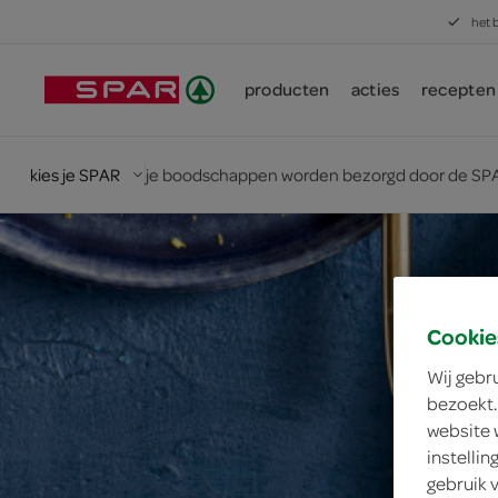
het 
producten
acties
recepten
kies je SPAR
je boodschappen worden bezorgd door de SPA
Cookie
Wij gebr
bezoekt.
website 
instelli
gebruik 