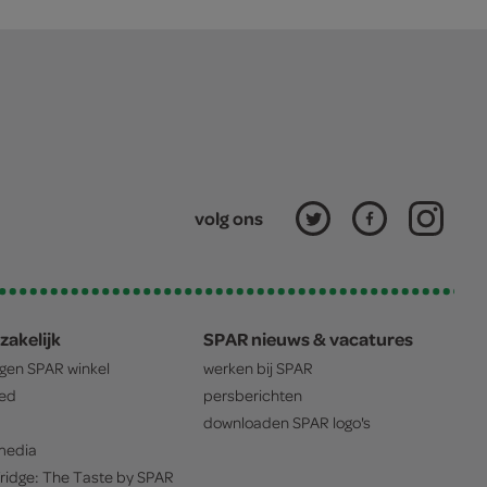
volg ons
zakelijk
SPAR nieuws & vacatures
igen
SPAR
winkel
werken bij
SPAR
oed
persberichten
downloaden
SPAR
logo's
edia
ridge: The Taste by
SPAR