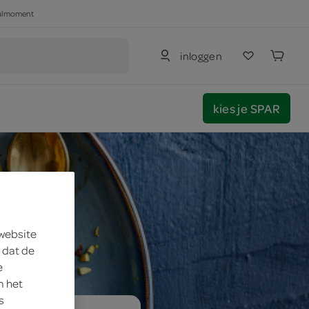
haalmoment
inloggen
kies je SPAR
 website
 dat de
e
m het
s