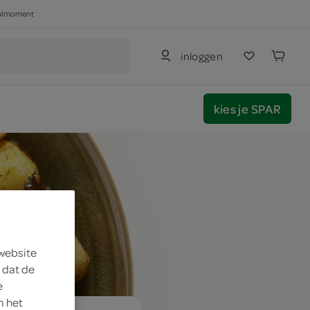
haalmoment
inloggen
kies je SPAR
 website
 dat de
e
m het