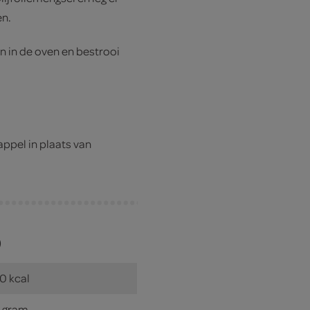
en.
n in de oven en bestrooi
ppel in plaats van
)
0 kcal
 gram