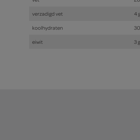
verzadigd vet
4 
koolhydraten
30
eiwit
3 