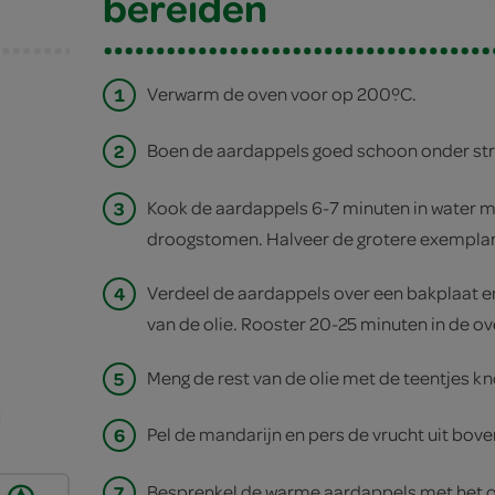
bereiden
1
Verwarm de oven voor op 200ºC.
2
Boen de aardappels goed schoon onder st
3
Kook de aardappels 6-7 minuten in water met
droogstomen. Halveer de grotere exempla
4
Verdeel de aardappels over een bakplaat e
van de olie. Rooster 20-25 minuten in de ov
5
Meng de rest van de olie met de teentjes kn
l
6
Pel de mandarijn en pers de vrucht uit bove
7
Besprenkel de warme aardappels met het oli