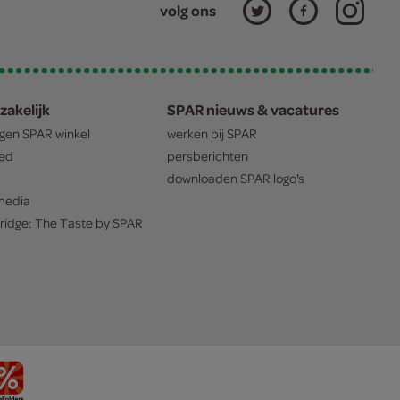
volg ons
zakelijk
SPAR nieuws & vacatures
igen
SPAR
winkel
werken bij
SPAR
oed
persberichten
downloaden
SPAR
logo's
edia
ridge: The Taste by
SPAR