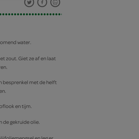
romend water.
 zout. Giet ze af en laat
ren.
n besprenkel met de helft
en.
oflook en tijm.
n de gekruide olie.
jfoliemengsel en leg er