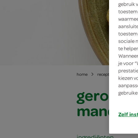
gebruik 
toestemm
waarmee 
aansluit
toestemm
sociale 
te helpe
Wanneer 
je voor 
prestati
home
recepten
geroost
kiezen v
aanpasse
gerooste
gebruike
mandari
Zelf ins
ingrediënten