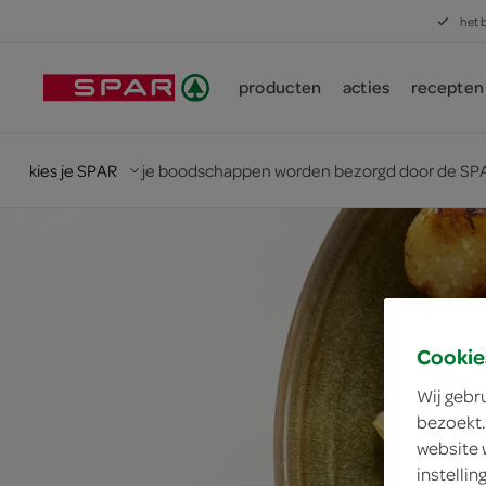
het 
producten
acties
recepten
kies je SPAR
je boodschappen worden bezorgd door de SPA
Cookie
Wij gebr
bezoekt.
website 
instelli