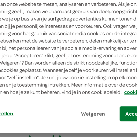
van onze website te meten, analyseren en verbeteren. Als je on
ing geeft, maken we daarnaast gebruik van doelgroepgerich
we je op basis van je surfgedrag advertenties kunnen tonen d
en bij je persoonlijke interesses en voorkeuren. Ook vragen we 
ing voor het gebruik van social media cookies om de integra
netwerken met de website te verbeteren, delen makkelijker te
n bij het personaliseren van je sociale media-ervaring en adver
je op “Accepteren” klikt, geef je toestemming voor al onze co
“Weigeren”? Dan worden alleen de strikt noodzakelijke, functio
ecookies geplaatst. Wanneer je zelf je voorkeuren wil instellen 
erde aardappels met tijm en mandarijn
oor “zelf instellen”. Je kunt jouw cookie-instellingen op elk m
n en je toestemming intrekken. Meer informatie over de cooki
rde aardappels met
n en hoe je ze kunt beheren, vind je in ons cookiebeleid.
cooki
jn
tellen
Weigeren
Acc