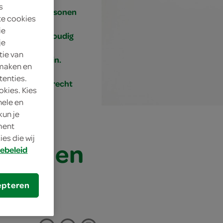
s
4 personen
te cookies
ie
eenvoudig
je
tie van
15 min.
 maken en
tenties.
bijgerecht
okies. Kies
nele en
kun je
oment
es die wij
 tijm en
ebeleid
epteren