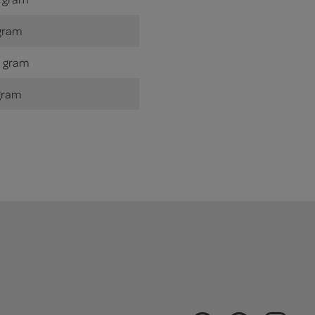
gram
 gram
gram