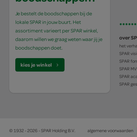
Je bestelt de boodschappen bij de
lokale SPAR in jouw buurt. Het
assortiment varieert per SPAR winkel,
over S
daarom willen we graag weten waar jij je
het verh
boodschappen doet.
SPAR
vis
SPAR
for
kies je winkel
SPAR
MV
SPAR
ac
SPAR
ges
© 1932 - 2026 - SPAR Holding B.V.
algemene voorwaarden