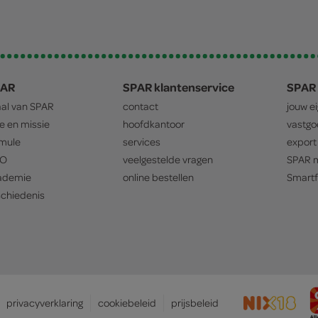
PAR
SPAR klantenservice
SPAR 
aal van
SPAR
contact
jouw e
ie en missie
hoofdkantoor
vastg
mule
services
export
O
veelgestelde vragen
SPAR
m
ademie
online bestellen
Smartf
chiedenis
privacyverklaring
cookiebeleid
prijsbeleid