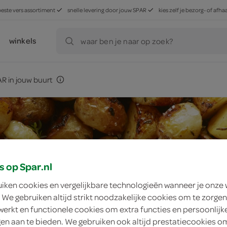
beste vers assortiment
snelle levering door jouw SPAR
kies zelf je bezorg- of af
winkels
waar ben je naar op zoek?
R in jouw buurt
s op Spar.nl
uiken cookies en vergelijkbare technologieën wanneer je onze
 We gebruiken altijd strikt noodzakelijke cookies om te zorgen
werkt en functionele cookies om extra functies en persoonlijk
ngen aan te bieden. We gebruiken ook altijd prestatiecookies o