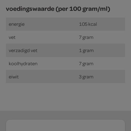
voedingswaarde (per 100 gram/ml)
energie
105 kcal
vet
7 gram
verzadigd vet
1 gram
koolhydraten
7 gram
eiwit
3 gram