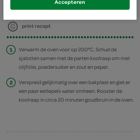
Accepteren
deel op twitter
deel op facebook
print recept
1
Verwarm de oven voor op 200°C. Schud de
sjalotten samen met de parten koolraap om met
olijfolie, poedersuiker en zout en peper.
2
Verspreid gelijkmatig over een bakplaat en giet er
een paar eetlepels water omheen. Rooster de
koolraap in circa 20 minuten goudbruin in de oven.