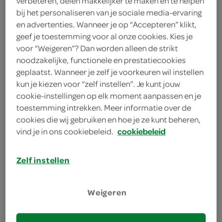
verbeteren, delen makkelijker te maken en te helpen
1 theelepel poedersuiker
bij het personaliseren van je sociale media-ervaring
en advertenties. Wanneer je op “Accepteren” klikt,
3 eetlepels olijfolie
geef je toestemming voor al onze cookies. Kies je
voor “Weigeren”? Dan worden alleen de strikt
200 gram sjalotjes
noodzakelijke, functionele en prestatiecookies
geplaatst. Wanneer je zelf je voorkeuren wil instellen
1 koolraap
kun je kiezen voor “zelf instellen”. Je kunt jouw
cookie-instellingen op elk moment aanpassen en je
toestemming intrekken. Meer informatie over de
kies je winkel
cookies die wij gebruiken en hoe je ze kunt beheren,
vind je in ons cookiebeleid.
cookiebeleid
benodigdheden
Zelf instellen
bakplaat
Weigeren
bereiden