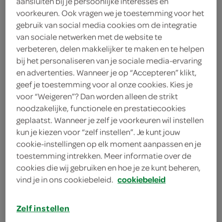
aansluiten bij je persoonlijke interesses en
voorkeuren. Ook vragen we je toestemming voor het
gebruik van social media cookies om de integratie
25 milliliter rode wijn
van sociale netwerken met de website te
verbeteren, delen makkelijker te maken en te helpen
1 theelepel rozemarijn
bij het personaliseren van je sociale media-ervaring
en advertenties. Wanneer je op “Accepteren” klikt,
1 theelepel worcestersaus
geef je toestemming voor al onze cookies. Kies je
voor “Weigeren”? Dan worden alleen de strikt
1 eetlepel honing
noodzakelijke, functionele en prestatiecookies
geplaatst. Wanneer je zelf je voorkeuren wil instellen
1 eetlepel mosterd
kun je kiezen voor “zelf instellen”. Je kunt jouw
cookie-instellingen op elk moment aanpassen en je
100 milliliter tomatenketchup
toestemming intrekken. Meer informatie over de
cookies die wij gebruiken en hoe je ze kunt beheren,
25 milliliter rode wijn
vind je in ons cookiebeleid.
cookiebeleid
250 gram kastanjechampignons
Zelf instellen
1 kleine ui