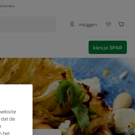
haalmoment
inloggen
kies je SPAR
 website
 dat de
e
m het