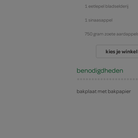
1 eetlepel bladselderij
1 sinaasappel
750 gram zoete aardappel
1 spitskool
kies je winkel
benodigdheden
bakplaat met bakpapier