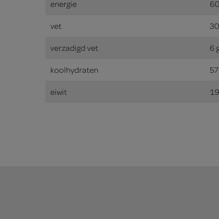
energie
60
vet
30
verzadigd vet
6 
koolhydraten
57
eiwit
19