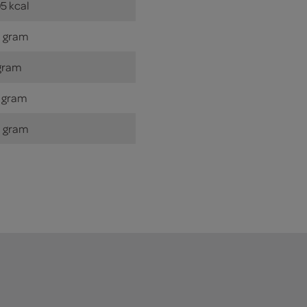
5 kcal
 gram
gram
 gram
 gram