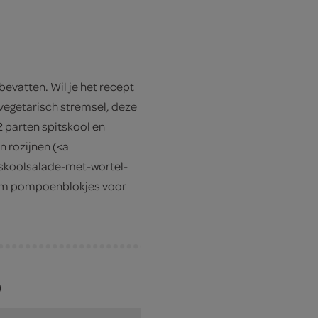
 bevatten. Wil je het recept
vegetarisch stremsel, deze
2 parten spitskool en
n rozijnen (<a
skoolsalade-met-wortel-
 Neem pompoenblokjes voor
)