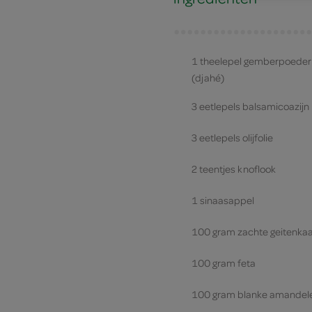
1 theelepel gemberpoeder
(djahé)
3 eetlepels balsamicoazijn
3 eetlepels olijfolie
2 teentjes knoflook
1 sinaasappel
100 gram zachte geitenka
100 gram feta
100 gram blanke amandel