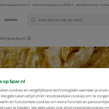
beste vers assortiment
snelle levering door jouw SPAR
kies zelf je bezorg- of af
winkels
waar ben je naar op zoek?
R in jouw buurt
s op Spar.nl
uiken cookies en vergelijkbare technologieën wanneer je onze
 We gebruiken altijd strikt noodzakelijke cookies om te zorgen
werkt en functionele cookies om extra functies en persoonlijk
ngen aan te bieden. We gebruiken ook altijd prestatiecookies o