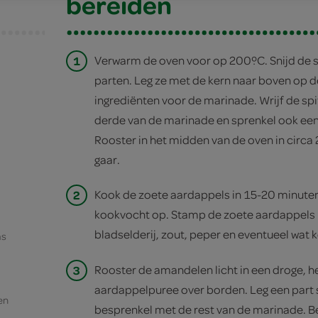
bereiden
1
Verwarm de oven voor op 200ºC. Snijd de sp
parten. Leg ze met de kern naar boven op 
ingrediënten voor de marinade. Wrijf de sp
derde van de marinade en sprenkel ook een
Rooster in het midden van de oven in circa 
gaar.
2
Kook de zoete aardappels in 15-20 minuten 
kookvocht op. Stamp de zoete aardappels 
bladselderij, zout, peper en eventueel wat 
as
3
Rooster de amandelen licht in een droge, 
aardappelpuree over borden. Leg een part 
en
besprenkel met de rest van de marinade. B