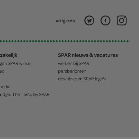
volg ons
zakelijk
SPAR nieuws & vacatures
igen
SPAR
winkel
werken bij
SPAR
oed
persberichten
downloaden
SPAR
logo's
edia
ridge: The Taste by
SPAR