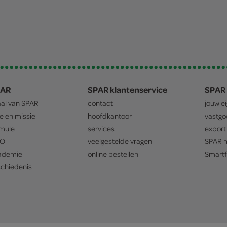
PAR
SPAR klantenservice
SPAR 
aal van
SPAR
contact
jouw e
ie en missie
hoofdkantoor
vastg
mule
services
export
O
veelgestelde vragen
SPAR
m
ademie
online bestellen
Smartf
chiedenis