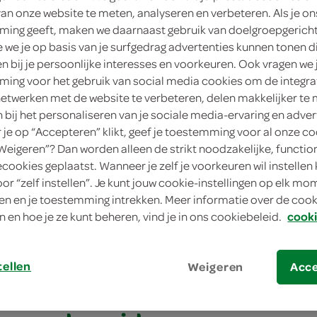
van onze website te meten, analyseren en verbeteren. Als je on
ing geeft, maken we daarnaast gebruik van doelgroepgerich
we je op basis van je surfgedrag advertenties kunnen tonen d
en bij je persoonlijke interesses en voorkeuren. Ook vragen we 
ing voor het gebruik van social media cookies om de integra
netwerken met de website te verbeteren, delen makkelijker te
n bij het personaliseren van je sociale media-ervaring en adver
je op “Accepteren” klikt, geef je toestemming voor al onze co
“Weigeren”? Dan worden alleen de strikt noodzakelijke, functio
ecookies geplaatst. Wanneer je zelf je voorkeuren wil instellen 
erde spitskool met zoete-aardappelpuree
oor “zelf instellen”. Je kunt jouw cookie-instellingen op elk m
n en je toestemming intrekken. Meer informatie over de cooki
rde spitskool met z
n en hoe je ze kunt beheren, vind je in ons cookiebeleid.
cooki
elpuree
tellen
Weigeren
Acc