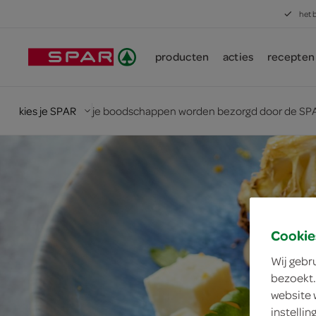
het 
producten
acties
recepten
kies je SPAR
je boodschappen worden bezorgd door de SPA
Cookie
Wij gebr
bezoekt.
website 
instelli