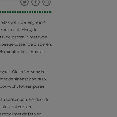
itskool in de lengte in 4
de bakplaat. Meng de
itskoolparten in met twee
 beetje tussen de bladeren.
25 minuten lichtbruin en
gaar. Giet af en vang het
met de sinaasappelrasp,
kookvocht tot een puree.
hete koekenpan. Verdeel de
spitskool erop en
estrooi met de feta en