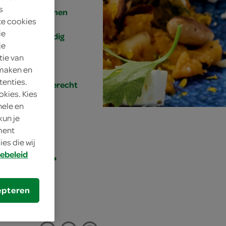
s
4 personen
te cookies
ie
eenvoudig
je
tie van
20 min.
 maken en
tenties.
hoofdgerecht
okies. Kies
nele en
kun je
oment
es die wij
oete-
ebeleid
epteren