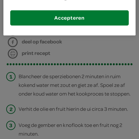
bereiden
Accepteren
deel op twitter
deel op facebook
print recept
1
Blancheer de sperziebonen 2 minuten in ruim
kokend water met zout en giet ze af. Spoel ze af
onder koud water om het kookproces te stoppen.
2
Verhit de olie en fruit hierin de ui circa 3 minuten.
3
Voeg de gember en knoflook toe en fruit nog 2
minuten.