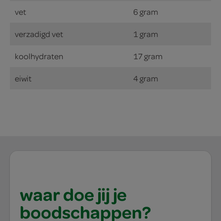
vet
6 gram
verzadigd vet
1 gram
koolhydraten
17 gram
eiwit
4 gram
waar doe jij je
boodschappen?