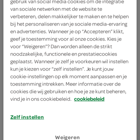
gebruik van social media cookies om de integratie
4 eetlepels ketjap
van sociale netwerken met de website te
verbeteren, delen makkelijker te maken en te helpen
1 theelepel sambal
bij het personaliseren van je sociale media-ervaring
en advertenties. Wanneer je op “Accepteren” klikt,
2 teentjes knoflook
geef je toestemming voor al onze cookies. Kies je
voor “Weigeren”? Dan worden alleen de strikt
1 verse gember
noodzakelijke, functionele en prestatiecookies
geplaatst. Wanneer je zelf je voorkeuren wil instellen
1 ui
kun je kiezen voor “zelf instellen”. Je kunt jouw
cookie-instellingen op elk moment aanpassen en je
2 eetlepels zonnebloemolie
toestemming intrekken. Meer informatie over de
cookies die wij gebruiken en hoe je ze kunt beheren,
2 eetlepels roerbakolie
vind je in ons cookiebeleid.
cookiebeleid
600 gram sperziebonen
Zelf instellen
kies je winkel
Weigeren