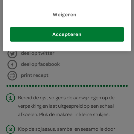
stoompan
Weigeren
bakpapier
bereiden
Accepteren
deel op twitter
deel op facebook
print recept
1
Bereid de rijst volgens de aanwijzingen op de
verpakking en laat uitgespreid op een schaal
afkoelen. Pluk de makreel in kleine stukjes.
2
Klop de sojasaus, sambal en sesamolie door