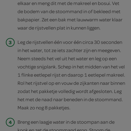
elkaar en meng dit met de makreel en bosui. Vet
de bodem van de stoommand in of bekleed met
bakpapier. Zet een bak met lauwwarm water klaar
waar de rijstvellen plat in kunnen liggen.
3
Leg de rijstvellen één voor één circa 30 seconden
in het water, tot ze iets zachter zijn en meegeven.
Neem steeds het vel uit het water en leg op een
vochtige snijplank. Schep in het midden van het vel
1 flinke eetlepel rijst en daarop 1 eetlepel makreel.
Rol het rijstvel op en vouw de zijkanten naar binnen
zodat het pakketje volledig wordt afgesloten. Leg
het met de naad naar beneden in de stoommand.
Maak zo nog 8 pakketjes.
4
Breng een laagje water in de stoompan aan de
kook en zet de stoommand erop. Stoom de