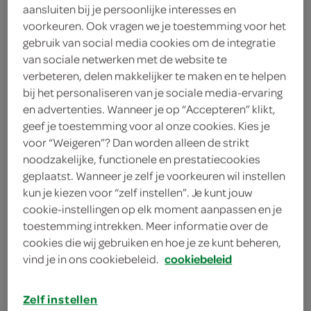
aansluiten bij je persoonlijke interesses en
8 rijstvellen
voorkeuren. Ook vragen we je toestemming voor het
gebruik van social media cookies om de integratie
2 lente-/bosuitjes
van sociale netwerken met de website te
1 theelepel sesamolie
verbeteren, delen makkelijker te maken en te helpen
bij het personaliseren van je sociale media-ervaring
1 theelepel sambal manis
en advertenties. Wanneer je op “Accepteren” klikt,
geef je toestemming voor al onze cookies. Kies je
1 eetlepel sojasaus
voor “Weigeren”? Dan worden alleen de strikt
noodzakelijke, functionele en prestatiecookies
200 gram gerookte makreelfilets
geplaatst. Wanneer je zelf je voorkeuren wil instellen
kun je kiezen voor “zelf instellen”. Je kunt jouw
200 gram sushirijst
cookie-instellingen op elk moment aanpassen en je
toestemming intrekken. Meer informatie over de
cookies die wij gebruiken en hoe je ze kunt beheren,
kies je winkel
vind je in ons cookiebeleid.
cookiebeleid
benodigdheden
Zelf instellen