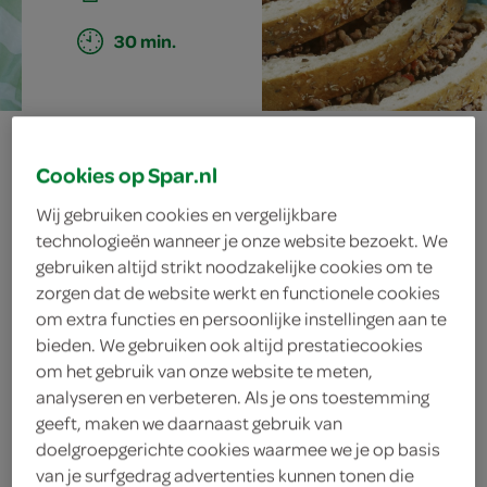
30 min.
gevuld brood
Cookies op Spar.nl
Wij gebruiken cookies en vergelijkbare
ingrediënten
technologieën wanneer je onze website bezoekt. We
gebruiken altijd strikt noodzakelijke cookies om te
zorgen dat de website werkt en functionele cookies
om extra functies en persoonlijke instellingen aan te
bieden. We gebruiken ook altijd prestatiecookies
250 gram rundergehakt
om het gebruik van onze website te meten,
1 eetlepel gedroogde
analyseren en verbeteren. Als je ons toestemming
Provençaalse kruiden
geeft, maken we daarnaast gebruik van
doelgroepgerichte cookies waarmee we je op basis
2 teentjes knoflook
van je surfgedrag advertenties kunnen tonen die