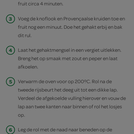
fruit circa 4 minuten.
3
Voeg de knoflook en Provençaalse kruiden toe en
fruit nog een minuut. Doe het gehakt erbij en bak
dit rul.
4
Laat het gehaktmengsel in een vergiet uitlekken.
Breng het op smaak met zout en peper en laat
afkoelen.
5
Verwarm de oven voor op 200ºC. Rol na de
tweede rijsbeurt het deeg uit tot een dikke lap.
Verdeel de afgekoelde vulling hierover en vouw de
lap aan twee kanten naar binnen of rol het losjes
op.
6
Leg de rol met de naad naar beneden op de