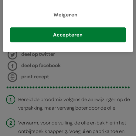
benodigdheden
Weigeren
bakplaat met bakpapier
bereiden
Accepteren
deel op twitter
deel op facebook
print recept
1
Bereid de broodmix volgens de aanwijzingen op de
verpakking, maar vervang boter door de olie.
2
Verwarm, voor de vulling, de olie en bak hierin het
ontbijtspek knapperig. Voeg ui en paprika toe en