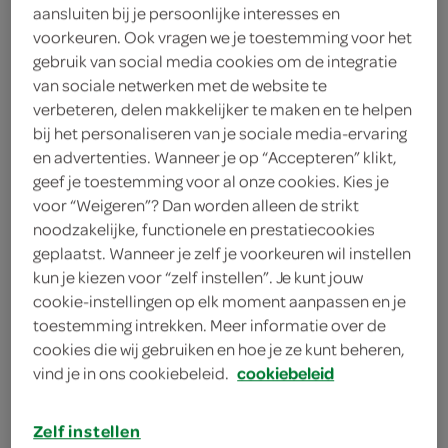
aansluiten bij je persoonlijke interesses en
1 rode paprika
voorkeuren. Ook vragen we je toestemming voor het
gebruik van social media cookies om de integratie
1 ui
van sociale netwerken met de website te
verbeteren, delen makkelijker te maken en te helpen
100 gram ontbijtspekblokjes
bij het personaliseren van je sociale media-ervaring
en advertenties. Wanneer je op “Accepteren” klikt,
2 eetlepels olijfolie
geef je toestemming voor al onze cookies. Kies je
voor “Weigeren”? Dan worden alleen de strikt
1 eetlepel gedroogde rozemarijn
noodzakelijke, functionele en prestatiecookies
geplaatst. Wanneer je zelf je voorkeuren wil instellen
1 eetlepel zeezout
kun je kiezen voor “zelf instellen”. Je kunt jouw
cookie-instellingen op elk moment aanpassen en je
1 ei
toestemming intrekken. Meer informatie over de
2 eetlepels olijfolie
cookies die wij gebruiken en hoe je ze kunt beheren,
vind je in ons cookiebeleid.
cookiebeleid
kies je winkel
1 pak witbroodmix
Zelf instellen