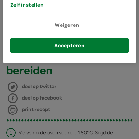
Zelf instellen
kies je winkel
4 plakjes belegen kaas
Weigeren
2 eetlepels mosterd
benodigdheden
4 dikke ribkarbonades
Accepteren
4 cocktailprikkers
bereiden
deel op twitter
deel op facebook
print recept
1
Verwarm de oven voor op 180°C. Snijd de