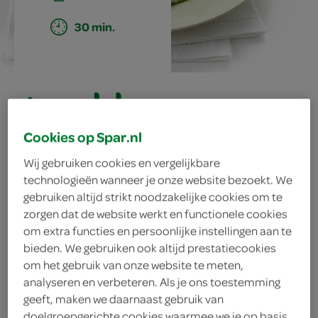
30 min.
gevulde
karbonade met
Cookies op Spar.nl
prei en puree
Wij gebruiken cookies en vergelijkbare
technologieën wanneer je onze website bezoekt. We
gebruiken altijd strikt noodzakelijke cookies om te
zorgen dat de website werkt en functionele cookies
ingrediënten
om extra functies en persoonlijke instellingen aan te
bieden. We gebruiken ook altijd prestatiecookies
om het gebruik van onze website te meten,
analyseren en verbeteren. Als je ons toestemming
1 mespunt nootmuskaatpoeder
geeft, maken we daarnaast gebruik van
doelgroepgerichte cookies waarmee we je op basis