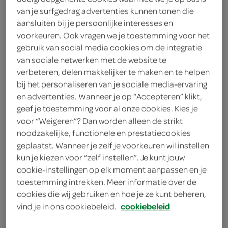
100 milliliter melk
van je surfgedrag advertenties kunnen tonen die
aansluiten bij je persoonlijke interesses en
100 milliliter vloeibaar
voorkeuren. Ook vragen we je toestemming voor het
bakproduct
gebruik van social media cookies om de integratie
van sociale netwerken met de website te
100 gram boter
verbeteren, delen makkelijker te maken en te helpen
bij het personaliseren van je sociale media-ervaring
500 gram preien
en advertenties. Wanneer je op “Accepteren” klikt,
geef je toestemming voor al onze cookies. Kies je
35 gram paneermeel
voor “Weigeren”? Dan worden alleen de strikt
noodzakelijke, functionele en prestatiecookies
1 eetlepel zonnebloemolie
geplaatst. Wanneer je zelf je voorkeuren wil instellen
kun je kiezen voor “zelf instellen”. Je kunt jouw
1 eetlepel arachideolie
cookie-instellingen op elk moment aanpassen en je
toestemming intrekken. Meer informatie over de
2 eieren
cookies die wij gebruiken en hoe je ze kunt beheren,
750 gram aardappels
vind je in ons cookiebeleid.
cookiebeleid
4 plakjes gekookte ham