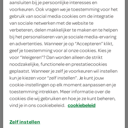
aansluiten bij je persoonlijke interesses en
25 gram Parmezaanse kaas
voorkeuren. Ook vragen we je toestemming voor het
gebruik van social media cookies om de integratie
250 gram ricotta
van sociale netwerken met de website te
verbeteren, delen makkelijker te maken en te helpen
1 zak spinazie
bij het personaliseren van je sociale media-ervaring
en advertenties. Wanneer je op “Accepteren” klikt,
3 teentjes knoflook
geef je toestemming voor al onze cookies. Kies je
2 eetlepels olijfolie
voor “Weigeren”? Dan worden alleen de strikt
noodzakelijke, functionele en prestatiecookies
4 rode paprika's
geplaatst. Wanneer je zelf je voorkeuren wil instellen
kun je kiezen voor “zelf instellen”. Je kunt jouw
cookie-instellingen op elk moment aanpassen en je
kies je winkel
toestemming intrekken. Meer informatie over de
cookies die wij gebruiken en hoe je ze kunt beheren,
benodigdheden
vind je in ons cookiebeleid.
cookiebeleid
Zelf instellen
ovenschaal