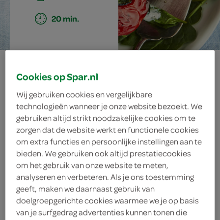
20 min.
gevulde paprika
Cookies op Spar.nl
met spinazie en
Wij gebruiken cookies en vergelijkbare
technologieën wanneer je onze website bezoekt. We
ricotta
gebruiken altijd strikt noodzakelijke cookies om te
zorgen dat de website werkt en functionele cookies
om extra functies en persoonlijke instellingen aan te
bieden. We gebruiken ook altijd prestatiecookies
ingrediënten
om het gebruik van onze website te meten,
analyseren en verbeteren. Als je ons toestemming
geeft, maken we daarnaast gebruik van
doelgroepgerichte cookies waarmee we je op basis
4 eetlepels Griekse yoghurt
van je surfgedrag advertenties kunnen tonen die