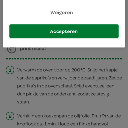
bereiden
Weigeren
deel op twitter
Accepteren
deel op facebook
print recept
1
Verwarm de oven voor op 200°C. Snijd het kapje
van de paprika’s en verwijder de zaadlijsten. Zet de
paprika’s in de ovenschaal. Snijd eventueel een
dun plakje van de onderkant, zodat ze stevig
staan.
2
Verhit in een koekenpan de olijfolie. Fruit ⅔ van de
knoflook ca. 1 min. Houd een flinke handvol