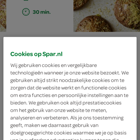
30 min.
gevulde
Cookies op Spar.nl
speculaaskoeken
Wij gebruiken cookies en vergelijkbare
met pistache-
technologieën wanneer je onze website bezoekt. We
gebruiken altijd strikt noodzakelijke cookies om te
spijs
zorgen dat de website werkt en functionele cookies
om extra functies en persoonlijke instellingen aan te
bieden. We gebruiken ook altijd prestatiecookies
om het gebruik van onze website te meten,
ingrediënten
analyseren en verbeteren. Als je ons toestemming
geeft, maken we daarnaast gebruik van
doelgroepgerichte cookies waarmee we je op basis
van je surfgedrag advertenties kunnen tonen die