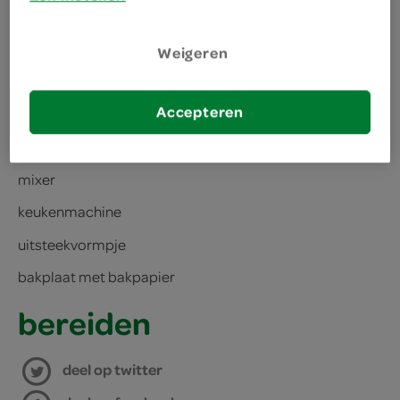
150 gram zachte boter
Weigeren
kies je winkel
Accepteren
benodigdheden
mixer
keukenmachine
uitsteekvormpje
bakplaat met bakpapier
bereiden
deel op twitter