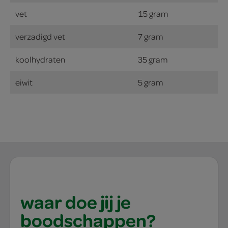
vet
15 gram
verzadigd vet
7 gram
koolhydraten
35 gram
eiwit
5 gram
waar doe jij je
boodschappen?