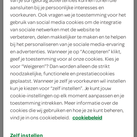
bloem
aansluiten bij je persoonlijke interesses en
voorkeuren. Ook vragen we je toestemming voor het
100 gram fijne tafelsuiker
gebruik van social media cookies om de integratie
van sociale netwerken met de website te
100 gram pistachenoten
verbeteren, delen makkelijker te maken en te helpen
bij het personaliseren van je sociale media-ervaring
2 eetlepels speculaaskruiden
en advertenties. Wanneer je op “Accepteren” klikt,
geef je toestemming voor al onze cookies. Kies je
250 gram zelfrijzend bakmeel
voor “Weigeren”? Dan worden alleen de strikt
noodzakelijke, functionele en prestatiecookies
2 eetlepels melk
geplaatst. Wanneer je zelf je voorkeuren wil instellen
kun je kiezen voor “zelf instellen”. Je kunt jouw
1 ei
cookie-instellingen op elk moment aanpassen en je
toestemming intrekken. Meer informatie over de
2 theelepels citroenrasp
cookies die wij gebruiken en hoe je ze kunt beheren,
130 gram donkerbruine
vind je in ons cookiebeleid.
cookiebeleid
basterdsuiker
Zelf instellen