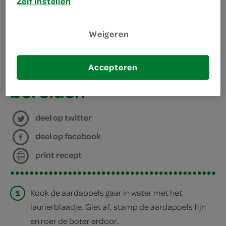
Zelf instellen
1 kilogram kruimige aardappel
Weigeren
kies je winkel
Accepteren
bereiden
deel op twitter
deel op facebook
print recept
1
Kook de aardappels gaar in water met het
laurierblaadje. Giet af, stamp de aardappels fijn
en roer de boter erdoor.