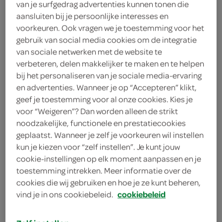
van je surfgedrag advertenties kunnen tonen die
50 gram bloem
aansluiten bij je persoonlijke interesses en
voorkeuren. Ook vragen we je toestemming voor het
1 ei
gebruik van social media cookies om de integratie
van sociale netwerken met de website te
2 eetlepels platte peterselie
verbeteren, delen makkelijker te maken en te helpen
bij het personaliseren van je sociale media-ervaring
1 theelepel mosterd
en advertenties. Wanneer je op “Accepteren” klikt,
geef je toestemming voor al onze cookies. Kies je
100 gram zuurkool
voor “Weigeren”? Dan worden alleen de strikt
50 gram spekjes
noodzakelijke, functionele en prestatiecookies
geplaatst. Wanneer je zelf je voorkeuren wil instellen
1 ui
kun je kiezen voor “zelf instellen”. Je kunt jouw
cookie-instellingen op elk moment aanpassen en je
6 eetlepels zonnebloemolie
toestemming intrekken. Meer informatie over de
cookies die wij gebruiken en hoe je ze kunt beheren,
4 eetlepels boter
vind je in ons cookiebeleid.
cookiebeleid
1 laurierblaadje