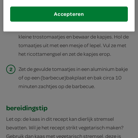
Accepteren
1
Meng de ricotta met de pesto en breng op smaak
met zout en peper. Snijd de bovenkant van de
kleine trostomaatjes en bewaar de kapjes. Hol de
tomaatjes uit met een mesje of lepel. Vul ze met
het ricottamengsel en zet de kapjes erop.
2
Zet de gevulde tomaatjes in een aluminium bakje
of op een (barbecue)bakplaat en bak circa 10
minuten zachtjes op de barbecue.
bereidingstip
Let op: de kaas in dit recept kan dierlijk stremsel
bevatten. Wil je het recept strikt vegetarisch maken?
Gebruik dan kaas met vegetarisch stremsel, deze is