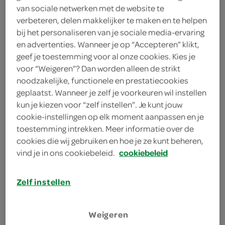
van sociale netwerken met de website te
2 eetlepels rode pesto
verbeteren, delen makkelijker te maken en te helpen
3 eetlepels ricotta
bij het personaliseren van je sociale media-ervaring
en advertenties. Wanneer je op “Accepteren” klikt,
geef je toestemming voor al onze cookies. Kies je
kies je winkel
voor “Weigeren”? Dan worden alleen de strikt
noodzakelijke, functionele en prestatiecookies
geplaatst. Wanneer je zelf je voorkeuren wil instellen
benodigdheden
kun je kiezen voor “zelf instellen”. Je kunt jouw
cookie-instellingen op elk moment aanpassen en je
toestemming intrekken. Meer informatie over de
barbecue
cookies die wij gebruiken en hoe je ze kunt beheren,
bereiden
vind je in ons cookiebeleid.
cookiebeleid
deel op twitter
Zelf instellen
deel op facebook
Weigeren
print recept