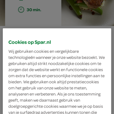
30 min.
gevulde
Cookies op Spar.nl
varkensfilet met
Wij gebruiken cookies en vergelijkbare
bramenjus
technologieën wanneer je onze website bezoekt. We
gebruiken altijd strikt noodzakelijke cookies om te
zorgen dat de website werkt en functionele cookies
om extra functies en persoonlijke instellingen aan te
ingrediënten
bieden. We gebruiken ook altijd prestatiecookies
om het gebruik van onze website te meten,
analyseren en verbeteren. Als je ons toestemming
geeft, maken we daarnaast gebruik van
doelgroepgerichte cookies waarmee we je op basis
4 eetlepels vleesbouillon
van je surfgedrag advertenties kunnen tonen die