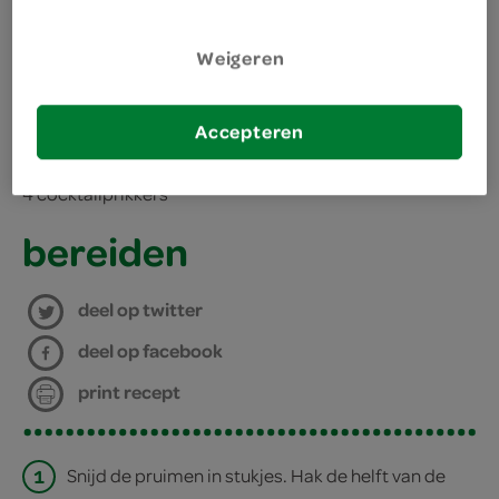
zonder pit
kies je winkel
Weigeren
benodigdheden
Accepteren
4 cocktailprikkers
bereiden
deel op twitter
deel op facebook
print recept
1
Snijd de pruimen in stukjes. Hak de helft van de