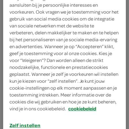
4 eetlepels vleesfond
aansluiten bij je persoonlijke interesses en
voorkeuren. Ook vragen we je toestemming voor het
100 gram bramen
gebruik van social media cookies om de integratie
van sociale netwerken met de website te
2 sjalotjes
verbeteren, delen makkelijker te maken en te helpen
bij het personaliseren van je sociale media-ervaring
50 gram boter
en advertenties. Wanneer je op “Accepteren” klikt,
geef je toestemming voor al onze cookies. Kies je
600 gram varkensfilets
voor “Weigeren”? Dan worden alleen de strikt
noodzakelijke, functionele en prestatiecookies
3 eetlepels paneermeel
geplaatst. Wanneer je zelf je voorkeuren wil instellen
kun je kiezen voor “zelf instellen”. Je kunt jouw
150 gram gehakt
cookie-instellingen op elk moment aanpassen en je
toestemming intrekken. Meer informatie over de
50 gram ongezouten
cookies die wij gebruiken en hoe je ze kunt beheren,
cashewnoten
vind je in ons cookiebeleid.
cookiebeleid
50 gram amandelen
Zelf instellen
100 gram gedroogde pruimen