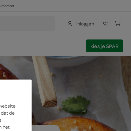
haalmoment
inloggen
kies je SPAR
 website
 dat de
e
m het