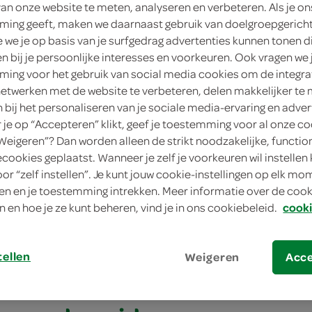
van onze website te meten, analyseren en verbeteren. Als je on
ing geeft, maken we daarnaast gebruik van doelgroepgerich
we je op basis van je surfgedrag advertenties kunnen tonen d
en bij je persoonlijke interesses en voorkeuren. Ook vragen we 
ing voor het gebruik van social media cookies om de integra
netwerken met de website te verbeteren, delen makkelijker te
n bij het personaliseren van je sociale media-ervaring en adver
je op “Accepteren” klikt, geef je toestemming voor al onze co
“Weigeren”? Dan worden alleen de strikt noodzakelijke, functio
ecookies geplaatst. Wanneer je zelf je voorkeuren wil instellen 
 zoete aardappel met knoflookkarbonade
oor “zelf instellen”. Je kunt jouw cookie-instellingen op elk m
n en je toestemming intrekken. Meer informatie over de cooki
zoete aardappel me
n en hoe je ze kunt beheren, vind je in ons cookiebeleid.
cooki
kkarbonade
tellen
Weigeren
Acc