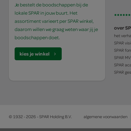
Je bestelt de boodschappen bij de
lokale SPAR in jouw buurt. Het
assortiment varieert per SPAR winkel,
over S
daarom willen we graag weten waar jij je
het verh
boodschappen doet.
SPAR
vis
SPAR
for
kies je winkel
SPAR
MV
SPAR
ac
SPAR
ges
© 1932 - 2026 - SPAR Holding B.V.
algemene voorwaarden