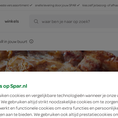
beste vers assortiment
snelle levering door jouw SPAR
kies zelf je bezorg- of af
winkels
waar ben je naar op zoek?
R in jouw buurt
s op Spar.nl
uiken cookies en vergelijkbare technologieën wanneer je onze
 We gebruiken altijd strikt noodzakelijke cookies om te zorgen
werkt en functionele cookies om extra functies en persoonlijk
ngen aan te bieden. We gebruiken ook altijd prestatiecookies o