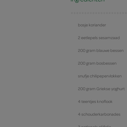
bosje koriander
2 eetlepels sesamzaad
200 gram blauwe bessen
200 gram bosbessen
snufje chilipepervlokken
200 gram Griekse yoghurt
4 teentjes knoflook
4 schouderkarbonades
3 eetlepels olijfolie