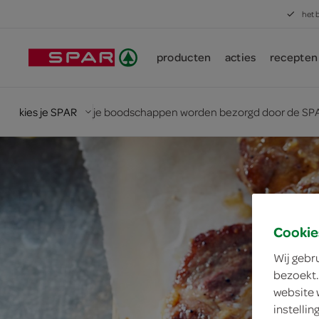
het 
producten
acties
recepten
kies je SPAR
je boodschappen worden bezorgd door de SPA
Cookie
Wij gebr
bezoekt.
website 
instelli