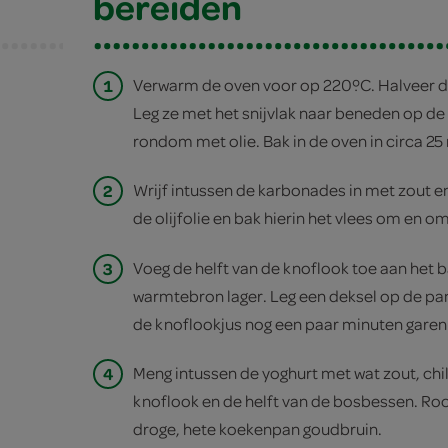
bereiden
1
Verwarm de oven voor op 220ºC. Halveer de
Leg ze met het snijvlak naar beneden op de 
rondom met olie. Bak in de oven in circa 25
2
Wrijf intussen de karbonades in met zout en
de olijfolie en bak hierin het vlees om en o
3
Voeg de helft van de knoflook toe aan het b
warmtebron lager. Leg een deksel op de pan
de knoflookjus nog een paar minuten garen
4
Meng intussen de yoghurt met wat zout, chil
knoflook en de helft van de bosbessen. Ro
droge, hete koekenpan goudbruin.