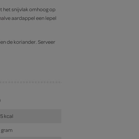
t het snijvlak omhoog op
halve aardappel een lepel
en de koriander. Serveer
)
5 kcal
 gram