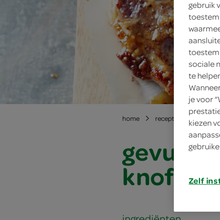
gebruik 
toestemm
waarmee 
aansluit
toestemm
sociale 
te helpe
Wanneer 
je voor 
prestati
home
recepten
gevulde
kiezen v
aanpasse
gevulde 
gebruike
knofloo
Zelf ins
ingrediënten