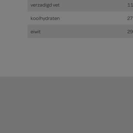
verzadigd vet
11
koolhydraten
27
eiwit
29