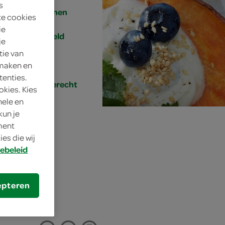
s
4 personen
te cookies
ie
gemiddeld
je
tie van
30 min.
 maken en
tenties.
hoofdgerecht
okies. Kies
nele en
kun je
oment
es die wij
t
ebeleid
epteren