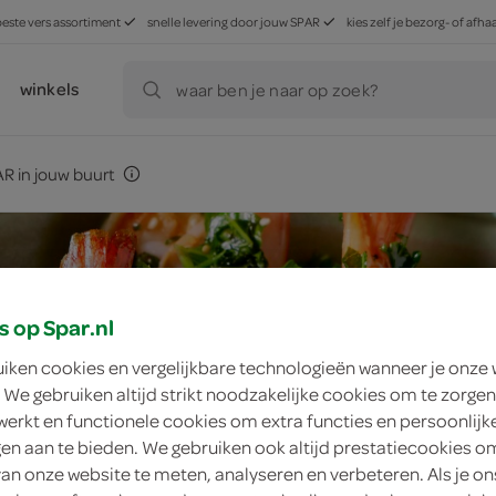
beste vers assortiment
snelle levering door jouw SPAR
kies zelf je bezorg- of af
winkels
waar ben je naar op zoek?
R in jouw buurt
s op Spar.nl
uiken cookies en vergelijkbare technologieën wanneer je onze
 We gebruiken altijd strikt noodzakelijke cookies om te zorgen
werkt en functionele cookies om extra functies en persoonlijk
ngen aan te bieden. We gebruiken ook altijd prestatiecookies o
van onze website te meten, analyseren en verbeteren. Als je on