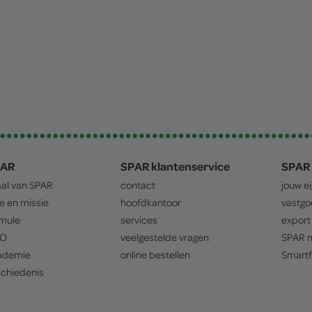
PAR
SPAR klantenservice
SPAR 
aal van
SPAR
contact
jouw e
ie en missie
hoofdkantoor
vastg
mule
services
export
O
veelgestelde vragen
SPAR
m
ademie
online bestellen
Smartf
chiedenis