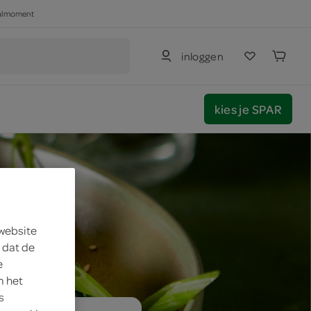
haalmoment
inloggen
kies je SPAR
 website
 dat de
e
m het
s