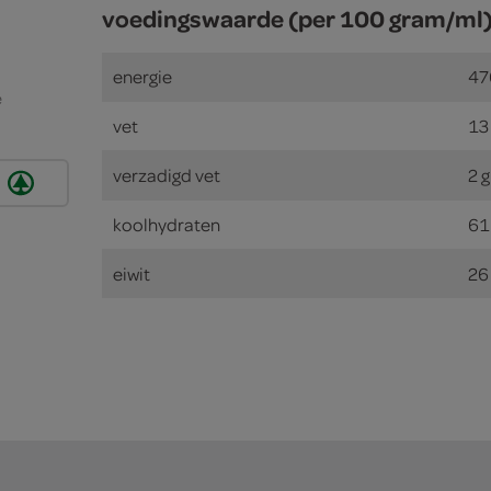
voedingswaarde (per 100 gram/ml
energie
47
e
vet
13
verzadigd vet
2 
koolhydraten
61
eiwit
26