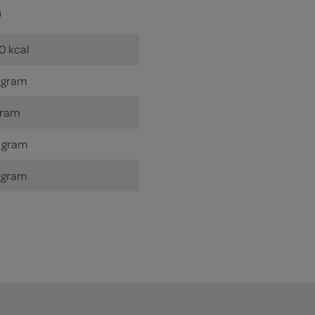
)
0 kcal
 gram
gram
 gram
 gram