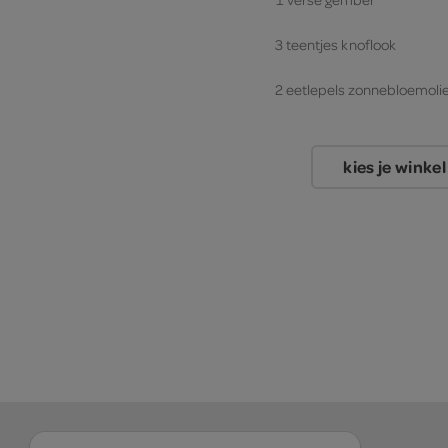
3 teentjes knoflook
2 eetlepels zonnebloemoli
300 gram zilvervliesrijst
kies je winkel