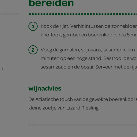
bereiden
1
Kook de rijst. Verhit intussen de zonnebloe
knoflook, gember en boerenkool circa 5 mi
2
Voeg de garnalen, sojasaus, sesamolie en az
minuten op een hoge stand. Bestrooi de wo
sesamzaad en de bosui. Serveer met de rijs
jn
wijnadvies
De Aziatische touch van de gewokte boerenkool sl
kleine zoetje van Lizard Riesling.