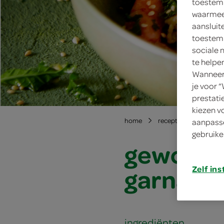
toestemm
waarmee 
aansluit
toestemm
sociale 
te helpe
Wanneer 
je voor 
prestati
kiezen v
home
recepten
gewokte
aanpasse
gebruike
gewokte
garnale
Zelf ins
ingrediënten