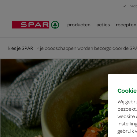
het 
producten
acties
recepten
kies je SPAR
je boodschappen worden bezorgd door de SPA
Cookie
Wij gebr
bezoekt.
website 
instelli
gebruik 