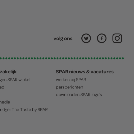
volg ons
zakelijk
SPAR nieuws & vacatures
igen
SPAR
winkel
werken bij
SPAR
oed
persberichten
downloaden
SPAR
logo's
edia
ridge: The Taste by
SPAR