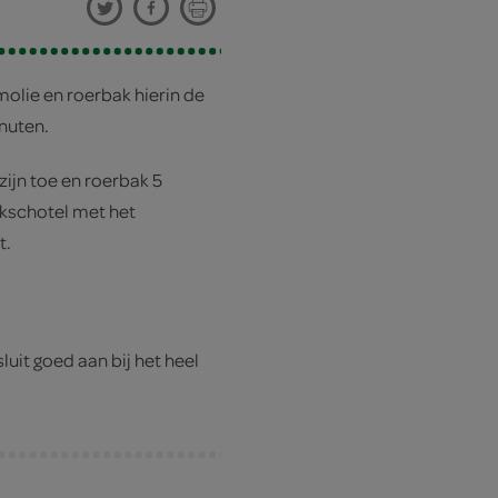
molie en roerbak hierin de
nuten.
ijn toe en roerbak 5
kschotel met het
t.
uit goed aan bij het heel