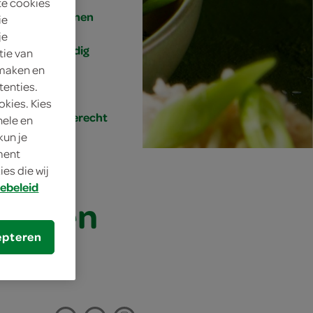
te cookies
4 personen
ie
je
eenvoudig
tie van
 maken en
20 min.
tenties.
okies. Kies
hoofdgerecht
nele en
kun je
oment
es die wij
ebeleid
sam en
epteren