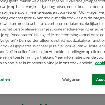
ing geeft, maken we daarnaast gebruik van doelgroepgerich
we je op basis van je surfgedrag advertenties kunnen tonen d
en bij je persoonlijke interesses en voorkeuren. Ook vragen we 
ing voor het gebruik van social media cookies om de integra
netwerken met de website te verbeteren, delen makkelijker te
n bij het personaliseren van je sociale media-ervaring en adver
je op “Accepteren” klikt, geef je toestemming voor al onze co
“Weigeren”? Dan worden alleen de strikt noodzakelijke, functio
ecookies geplaatst. Wanneer je zelf je voorkeuren wil instellen 
oor “zelf instellen”. Je kunt jouw cookie-instellingen op elk m
 boerenkool met sesam en garnalen
n en je toestemming intrekken. Meer informatie over de cooki
n en hoe je ze kunt beheren, vind je in ons cookiebeleid.
cooki
 boerenkool met se
n
tellen
Weigeren
Acc