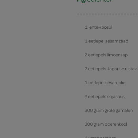
1 lente-/bosui
1 eetlepel sesamzaad
2 eetlepels limoensap
2 eetlepels Japanse rijstazi
1 eetlepel sesamolie
2 eetlepels sojasaus
300 gram grote garnalen
300 gram boerenkool
1 verse gember