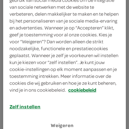
4 handjes rucola
van sociale netwerken met de website te
verbeteren, delen makkelijker te maken en te helpen
125 gram crème fraîche
bij het personaliseren van je sociale media-ervaring
en advertenties. Wanneer je op “Accepteren” klikt,
300 gram diepvriestuinbonen
geef je toestemming voor al onze cookies. Kies je
voor “Weigeren”? Dan worden alleen de strikt
100 milliliter bouillon
noodzakelijke, functionele en prestatiecookies
geplaatst. Wanneer je zelf je voorkeuren wil instellen
100 milliliter witte wijn
kun je kiezen voor “zelf instellen”. Je kunt jouw
cookie-instellingen op elk moment aanpassen en je
1 teentje knoflook
toestemming intrekken. Meer informatie over de
cookies die wij gebruiken en hoe je ze kunt beheren,
2 rode uien
vind je in ons cookiebeleid.
cookiebeleid
250 gram spekblokjes
Zelf instellen
1 eetlepel olijfolie
500 gram gnocchi
Weigeren