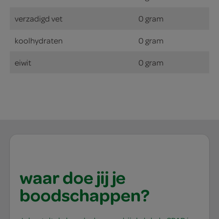
verzadigd vet
0 gram
koolhydraten
0 gram
eiwit
0 gram
waar doe jij je
boodschappen?