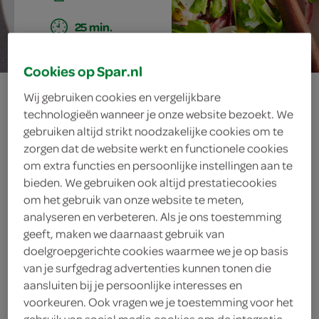
25 min.
Cookies op Spar.nl
gnocchi met
Wij gebruiken cookies en vergelijkbare
technologieën wanneer je onze website bezoekt. We
tuinbonen en
gebruiken altijd strikt noodzakelijke cookies om te
zorgen dat de website werkt en functionele cookies
spekjes
om extra functies en persoonlijke instellingen aan te
bieden. We gebruiken ook altijd prestatiecookies
om het gebruik van onze website te meten,
analyseren en verbeteren. Als je ons toestemming
ingrediënten
geeft, maken we daarnaast gebruik van
doelgroepgerichte cookies waarmee we je op basis
van je surfgedrag advertenties kunnen tonen die
aansluiten bij je persoonlijke interesses en
50 gram pecorinokaas
voorkeuren. Ook vragen we je toestemming voor het
gebruik van social media cookies om de integratie