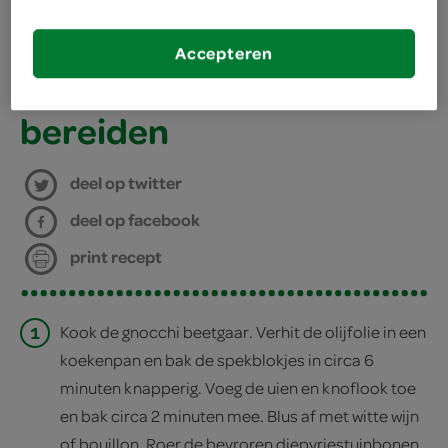
kies je winkel
Accepteren
bereiden
deel op twitter
deel op facebook
print recept
1
Kook de gnocchi beetgaar. Verhit de olijfolie in een
koekenpan en bak de spekblokjes in circa 6
minuten knapperig. Voeg de uien en knoflook toe
en bak circa 2 minuten mee. Blus af met witte wijn
of bouillon. Roer de bevroren diepvriestuinbonen