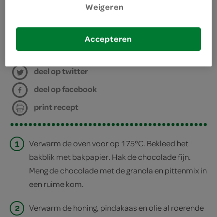
ovenschaal
Weigeren
bakpapier
Accepteren
bereiden
deel op twitter
deel op facebook
print recept
1
Verwarm de oven voor op 175°C. Bekleed het
bakblik met bakpapier. Hak de chocolade fijn.
Meng de chocolade met de granola en pittenmix in
een ruime kom.
2
Verwarm de honing, pindakaas en olie al roerende