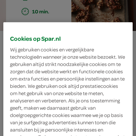
10 min.
Cookies op Spar.nl
granolarepen
Wij gebruiken cookies en vergelijkbare
met chocolade en
technologieën wanneer je onze website bezoekt. We
gebruiken altijd strikt noodzakelijke cookies om te
cranberry’s
zorgen dat de website werkt en functionele cookies
om extra functies en persoonlijke instellingen aan te
bieden. We gebruiken ook altijd prestatiecookies
om het gebruik van onze website te meten,
ingrediënten
analyseren en verbeteren. Als je ons toestemming
geeft, maken we daarnaast gebruik van
doelgroepgerichte cookies waarmee we je op basis
van je surfgedrag advertenties kunnen tonen die
2 eetlepels zonnebloemolie
aansluiten bij je persoonlijke interesses en