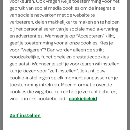
voorkeuren. Ook vragen we je toestemming voor het
50 gram pindakaas
gebruik van social media cookies om de integratie
van sociale netwerken met de website te
140 milliliter honing
verbeteren, delen makkelijker te maken en te helpen
bij het personaliseren van je sociale media-ervaring
300 gram cranberry en pitten
en advertenties. Wanneer je op “Accepteren” klikt,
ontbijtmix
geef je toestemming voor al onze cookies. Kies je
voor “Weigeren”? Dan worden alleen de strikt
350 gram naturel granola
noodzakelijke, functionele en prestatiecookies
geplaatst. Wanneer je zelf je voorkeuren wil instellen
50 gram extra pure chocolade
kun je kiezen voor “zelf instellen”. Je kunt jouw
cookie-instellingen op elk moment aanpassen en je
kies je winkel
toestemming intrekken. Meer informatie over de
cookies die wij gebruiken en hoe je ze kunt beheren,
vind je in ons cookiebeleid.
cookiebeleid
benodigdheden
Zelf instellen
bakblik