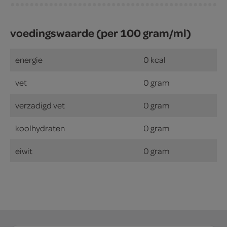
voedingswaarde (per 100 gram/ml)
energie
0 kcal
vet
0 gram
verzadigd vet
0 gram
koolhydraten
0 gram
eiwit
0 gram