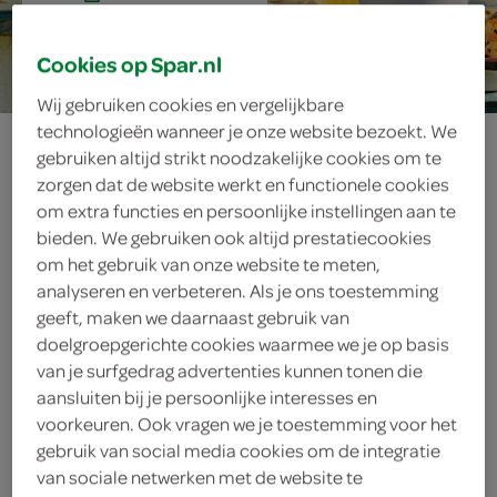
15 min.
Cookies op Spar.nl
Wij gebruiken cookies en vergelijkbare
technologieën wanneer je onze website bezoekt. We
grapefruit
gebruiken altijd strikt noodzakelijke cookies om te
zorgen dat de website werkt en functionele cookies
paloma mocktail
om extra functies en persoonlijke instellingen aan te
bieden. We gebruiken ook altijd prestatiecookies
om het gebruik van onze website te meten,
analyseren en verbeteren. Als je ons toestemming
ingrediënten
geeft, maken we daarnaast gebruik van
doelgroepgerichte cookies waarmee we je op basis
van je surfgedrag advertenties kunnen tonen die
aansluiten bij je persoonlijke interesses en
50 milliliter lemon-lime frisdrank
voorkeuren. Ook vragen we je toestemming voor het
gebruik van social media cookies om de integratie
50 milliliter grapefruitsap
van sociale netwerken met de website te