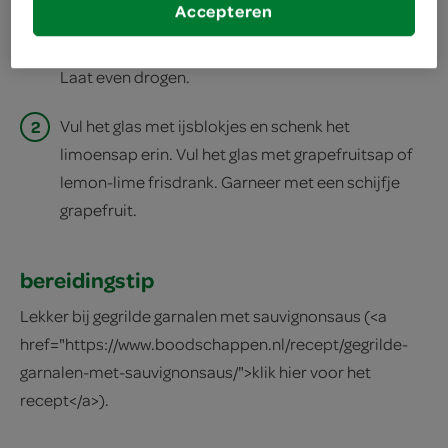
Accepteren
draaien. Strooi wat zout op een schaaltje en draai
het glas erdoor, zodat er een zoutrandje ontstaat.
Laat even drogen.
2
Vul het glas met ijsblokjes en schenk het
limoensap erin. Vul het glas met grapefruitsap of
lemon-lime frisdrank. Garneer met een schijfje
grapefruit.
bereidingstip
Lekker bij gegrilde garnalen met sauvignonsaus (<a
href="https://www.boodschappen.nl/recept/gegrilde-
garnalen-met-sauvignonsaus/">klik hier voor het
recept</a>).