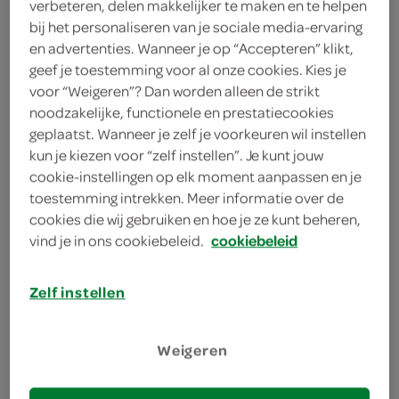
verbeteren, delen makkelijker te maken en te helpen
limoen
bij het personaliseren van je sociale media-ervaring
en advertenties. Wanneer je op “Accepteren” klikt,
grapefruit
geef je toestemming voor al onze cookies. Kies je
voor “Weigeren”? Dan worden alleen de strikt
kies je winkel
noodzakelijke, functionele en prestatiecookies
geplaatst. Wanneer je zelf je voorkeuren wil instellen
kun je kiezen voor “zelf instellen”. Je kunt jouw
bereiden
cookie-instellingen op elk moment aanpassen en je
toestemming intrekken. Meer informatie over de
cookies die wij gebruiken en hoe je ze kunt beheren,
deel op twitter
vind je in ons cookiebeleid.
cookiebeleid
deel op facebook
Zelf instellen
print recept
Weigeren
1
Maak de rand van een longdrinkglas vochtig door
deze over de binnenkant van de grapefruit te