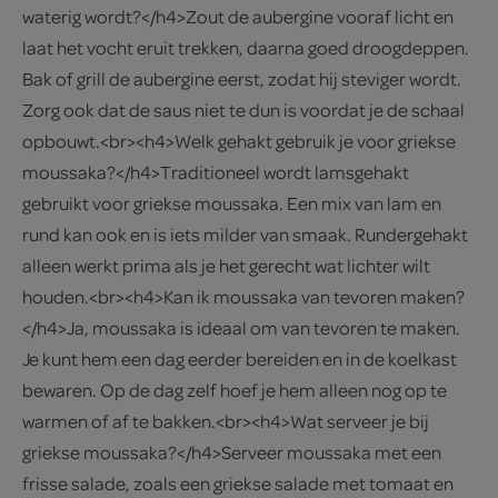
waterig wordt?</h4>Zout de aubergine vooraf licht en
laat het vocht eruit trekken, daarna goed droogdeppen.
Bak of grill de aubergine eerst, zodat hij steviger wordt.
Zorg ook dat de saus niet te dun is voordat je de schaal
opbouwt.<br><h4>Welk gehakt gebruik je voor griekse
moussaka?</h4>Traditioneel wordt lamsgehakt
gebruikt voor griekse moussaka. Een mix van lam en
rund kan ook en is iets milder van smaak. Rundergehakt
alleen werkt prima als je het gerecht wat lichter wilt
houden.<br><h4>Kan ik moussaka van tevoren maken?
</h4>Ja, moussaka is ideaal om van tevoren te maken.
Je kunt hem een dag eerder bereiden en in de koelkast
bewaren. Op de dag zelf hoef je hem alleen nog op te
warmen of af te bakken.<br><h4>Wat serveer je bij
griekse moussaka?</h4>Serveer moussaka met een
frisse salade, zoals een griekse salade met tomaat en