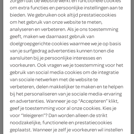
zorgen dat de website werkt en functionele cookies
50 gram bloem
om extra functies en persoonlijke instellingen aan te
bieden. We gebruiken ook altijd prestatiecookies
50 gram roomboter
om het gebruik van onze website te meten,
analyseren en verbeteren. Als je ons toestemming
800 gram vastkokende
geeft, maken we daarnaast gebruik van
aardappels
doelgroepgerichte cookies waarmee we je op basis
2 laurierblaadjes
van je surfgedrag advertenties kunnen tonen die
aansluiten bij je persoonlijke interesses en
400 gram tomatenblokjes
voorkeuren. Ook vragen we je toestemming voor het
gebruik van social media cookies om de integratie
70 gram tomatenpuree
van sociale netwerken met de website te
verbeteren, delen makkelijker te maken en te helpen
theelepel kaneel
bij het personaliseren van je sociale media-ervaring
en advertenties. Wanneer je op “Accepteren” klikt,
300 gram rundergehakt
geef je toestemming voor al onze cookies. Kies je
voor “Weigeren”? Dan worden alleen de strikt
kies je winkel
2 theelepels gedroogde oregano
noodzakelijke, functionele en prestatiecookies
geplaatst. Wanneer je zelf je voorkeuren wil instellen
8 eetlepels olijfolie