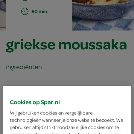
60 min.
griekse moussaka
ingrediënten
nootmuskaat
Cookies op Spar.nl
100 gram jonge kaas
Wij gebruiken cookies en vergelijkbare
technologieën wanneer je onze website bezoekt. We
600 milliliter melk
gebruiken altijd strikt noodzakelijke cookies om te