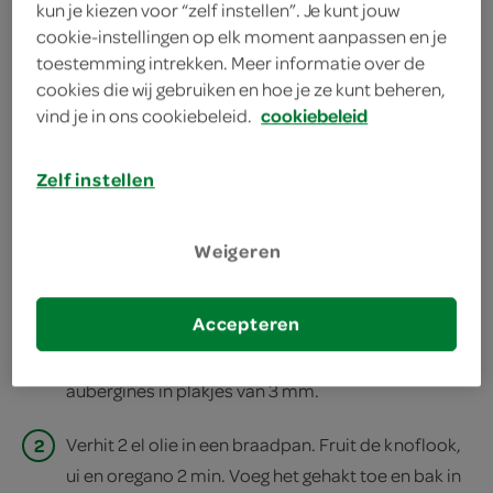
benodigdheden
kun je kiezen voor “zelf instellen”. Je kunt jouw
cookie-instellingen op elk moment aanpassen en je
2 aubergines
toestemming intrekken. Meer informatie over de
ovenschaal
cookies die wij gebruiken en hoe je ze kunt beheren,
1 ui
vind je in ons cookiebeleid.
cookiebeleid
bereiden
2 teentjes knoflook
Zelf instellen
deel op twitter
deel op facebook
Weigeren
print recept
Accepteren
1
Hak de knoflook fijn. Snipper de ui. Snijd de
aubergines in plakjes van 3 mm.
2
Verhit 2 el olie in een braadpan. Fruit de knoflook,
ui en oregano 2 min. Voeg het gehakt toe en bak in