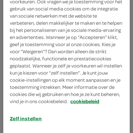
voorkeuren. Ook vragen we je toestemming voor het
zakje bakpoeder
gebruik van social media cookies om de integratie
250 gram bloem
van sociale netwerken met de website te
verbeteren, delen makkelijker te maken en te helpen
bij het personaliseren van je sociale media-ervaring
kies je winkel
en advertenties. Wanneer je op “Accepteren” klikt,
geef je toestemming voor al onze cookies. Kies je
voor “Weigeren”? Dan worden alleen de strikt
benodigdheden
noodzakelijke, functionele en prestatiecookies
geplaatst. Wanneer je zelf je voorkeuren wil instellen
kun je kiezen voor “zelf instellen”. Je kunt jouw
bakplaat
cookie-instellingen op elk moment aanpassen en je
bereiden
toestemming intrekken. Meer informatie over de
cookies die wij gebruiken en hoe je ze kunt beheren,
vind je in ons cookiebeleid.
cookiebeleid
deel op twitter
deel op facebook
Zelf instellen
print recept