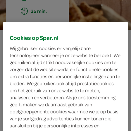
35 min.
grissini
Cookies op Spar.nl
Wij gebruiken cookies en vergelijkbare
technologieën wanneer je onze website bezoekt. We
gebruiken altijd strikt noodzakelijke cookies om te
ingrediënten
zorgen dat de website werkt en functionele cookies
om extra functies en persoonlijke instellingen aan te
bieden. We gebruiken ook altijd prestatiecookies
om het gebruik van onze website te meten,
sesamzaad
analyseren en verbeteren. Als je ons toestemming
geeft, maken we daarnaast gebruik van
20 gram pesto
doelgroepgerichte cookies waarmee we je op basis
van je surfgedrag advertenties kunnen tonen die
2 eetlepels olijfolie
aansluiten bij je persoonlijke interesses en