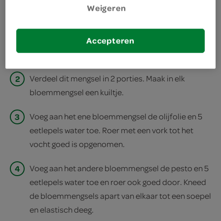
Weigeren
1
Verwarm de oven voor op 220°C. Meng de bloem
met het bakpoeder en 1 theelepel zout in een kom
Accepteren
goed door elkaar.
2
Verdeel dit mengsel in 2 porties. Maak in elk
bloemmengsel een kuiltje.
3
Voeg aan het ene bloemmengsel de olijfolie en 5
eetlepels water toe. Roer met een vork tot het
vocht goed is opgenomen.
4
Voeg aan het andere bloemmengsel de pesto en 5
eetlepels water toe en roer ook goed door. Kneed
de bloemmengsels apart van elkaar tot een soepel
en elastisch deeg.