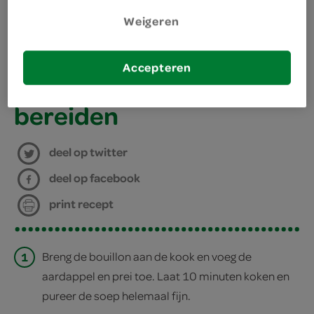
benodigdheden
Weigeren
blender
Accepteren
staafmixer
bereiden
deel op twitter
deel op facebook
print recept
1
Breng de bouillon aan de kook en voeg de
aardappel en prei toe. Laat 10 minuten koken en
pureer de soep helemaal fijn.