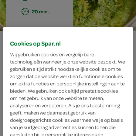
20 min.
groene
Cookies op Spar.nl
broodsoep
Wij gebruiken cookies en vergelijkbare
technologieën wanneer je onze website bezoekt. We
gebruiken altijd strikt noodzakelijke cookies om te
zorgen dat de website werkt en functionele cookies
ingrediënten
om extra functies en persoonlijke instellingen aan te
bieden. We gebruiken ook altijd prestatiecookies
om het gebruik van onze website te meten,
analyseren en verbeteren. Als je ons toestemming
1 takje tijm
geeft, maken we daarnaast gebruik van
doelgroepgerichte cookies waarmee we je op basis
citroen
van je surfgedrag advertenties kunnen tonen die
aansluiten bij je persoonlijke interesses en