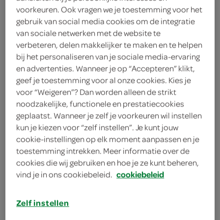
4 eetlepels olijfolie
voorkeuren. Ook vragen we je toestemming voor het
gebruik van social media cookies om de integratie
1 teentje knoflook
van sociale netwerken met de website te
verbeteren, delen makkelijker te maken en te helpen
1 handje rucola
bij het personaliseren van je sociale media-ervaring
en advertenties. Wanneer je op “Accepteren” klikt,
1 bosje peterselie
geef je toestemming voor al onze cookies. Kies je
voor “Weigeren”? Dan worden alleen de strikt
1 ciabattabrood
noodzakelijke, functionele en prestatiecookies
geplaatst. Wanneer je zelf je voorkeuren wil instellen
1 prei
kun je kiezen voor “zelf instellen”. Je kunt jouw
cookie-instellingen op elk moment aanpassen en je
1 grote kruimige aardappel
toestemming intrekken. Meer informatie over de
1 liter groentebouillon
cookies die wij gebruiken en hoe je ze kunt beheren,
vind je in ons cookiebeleid.
cookiebeleid
kies je winkel
Zelf instellen