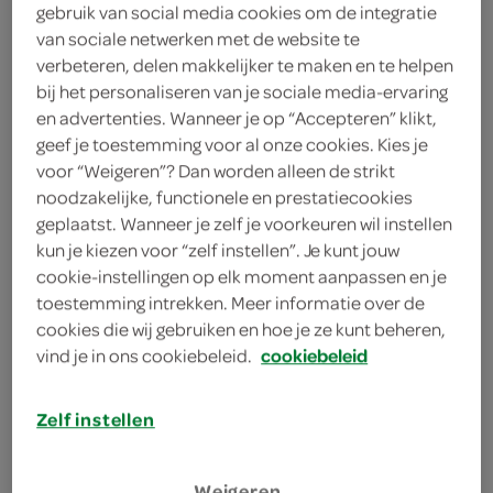
gebruik van social media cookies om de integratie
1 theelepel kerriepoeder
van sociale netwerken met de website te
4 eetlepels citroensap
verbeteren, delen makkelijker te maken en te helpen
bij het personaliseren van je sociale media-ervaring
2 naanbroden met knoflook en
en advertenties. Wanneer je op “Accepteren” klikt,
koriander
geef je toestemming voor al onze cookies. Kies je
voor “Weigeren”? Dan worden alleen de strikt
50 milliliter woksaus sweet & sour
noodzakelijke, functionele en prestatiecookies
geplaatst. Wanneer je zelf je voorkeuren wil instellen
800 gram Hollandse wokgroenten
kun je kiezen voor “zelf instellen”. Je kunt jouw
cookie-instellingen op elk moment aanpassen en je
800 gram Oosterse wokgroenten
toestemming intrekken. Meer informatie over de
cookies die wij gebruiken en hoe je ze kunt beheren,
100 milliliter zonnebloemolie
vind je in ons cookiebeleid.
cookiebeleid
100 milliliter arachideolie
Zelf instellen
50 gram amandelschaafsel
kies je winkel
Weigeren