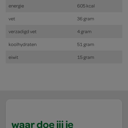
energie
605 kcal
vet
36 gram
verzadigd vet
4 gram
koolhydraten
51 gram
eiwit
15 gram
waar doe jij je