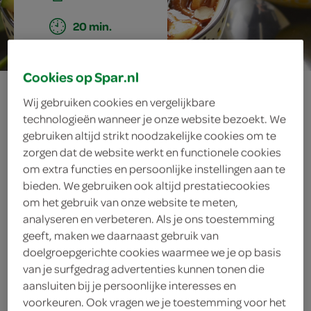
20 min.
Cookies op Spar.nl
groentewok met
Wij gebruiken cookies en vergelijkbare
technologieën wanneer je onze website bezoekt. We
naanbrood
gebruiken altijd strikt noodzakelijke cookies om te
zorgen dat de website werkt en functionele cookies
om extra functies en persoonlijke instellingen aan te
bieden. We gebruiken ook altijd prestatiecookies
ingrediënten
om het gebruik van onze website te meten,
analyseren en verbeteren. Als je ons toestemming
geeft, maken we daarnaast gebruik van
doelgroepgerichte cookies waarmee we je op basis
300 gram spinazie
van je surfgedrag advertenties kunnen tonen die
aansluiten bij je persoonlijke interesses en
1 theelepel honing
voorkeuren. Ook vragen we je toestemming voor het