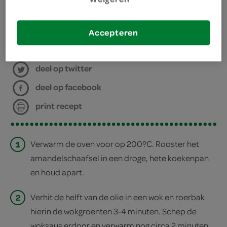
Accepteren
bereiden
deel op twitter
deel op facebook
print recept
1
Verwarm de oven voor op 200ºC. Rooster het
amandelschaafsel in een droge, hete koekenpan
en houd apart.
2
Verhit de helft van de olie in een wok en roerbak
hierin de wokgroenten 3-4 minuten. Schep de
woksaus erdoor en verwarm nog circa 2 minuten.