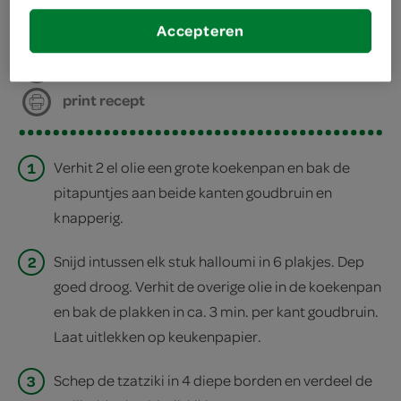
Accepteren
deel op twitter
deel op facebook
print recept
1
Verhit 2 el olie een grote koekenpan en bak de
pitapuntjes aan beide kanten goudbruin en
knapperig.
2
Snijd intussen elk stuk halloumi in 6 plakjes. Dep
goed droog. Verhit de overige olie in de koekenpan
en bak de plakken in ca. 3 min. per kant goudbruin.
Laat uitlekken op keukenpapier.
3
Schep de tzatziki in 4 diepe borden en verdeel de