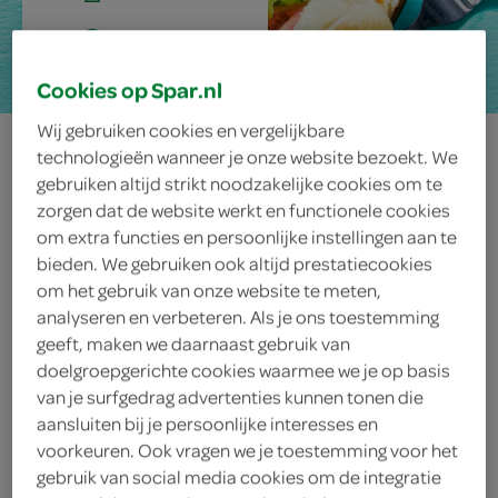
15 min.
Cookies op Spar.nl
Wij gebruiken cookies en vergelijkbare
halloumibowl
technologieën wanneer je onze website bezoekt. We
gebruiken altijd strikt noodzakelijke cookies om te
zorgen dat de website werkt en functionele cookies
om extra functies en persoonlijke instellingen aan te
ingrediënten
bieden. We gebruiken ook altijd prestatiecookies
om het gebruik van onze website te meten,
analyseren en verbeteren. Als je ons toestemming
geeft, maken we daarnaast gebruik van
1 bosje dille
doelgroepgerichte cookies waarmee we je op basis
van je surfgedrag advertenties kunnen tonen die
200 gram ijsbergsla
aansluiten bij je persoonlijke interesses en
voorkeuren. Ook vragen we je toestemming voor het
6 tomaten
gebruik van social media cookies om de integratie