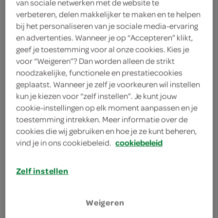
van sociale netwerken met de website te
410 gram kikkererwten
verbeteren, delen makkelijker te maken en te helpen
4 stengels bleekselderij
bij het personaliseren van je sociale media-ervaring
en advertenties. Wanneer je op “Accepteren” klikt,
1 bosje radijs
geef je toestemming voor al onze cookies. Kies je
voor “Weigeren”? Dan worden alleen de strikt
200 gram tzatziki
noodzakelijke, functionele en prestatiecookies
geplaatst. Wanneer je zelf je voorkeuren wil instellen
400 gram halloumi
kun je kiezen voor “zelf instellen”. Je kunt jouw
cookie-instellingen op elk moment aanpassen en je
3 pitabroodjes
toestemming intrekken. Meer informatie over de
cookies die wij gebruiken en hoe je ze kunt beheren,
4 eetlepels zonnebloemolie
vind je in ons cookiebeleid.
cookiebeleid
kies je winkel
Zelf instellen
Weigeren
bereiden