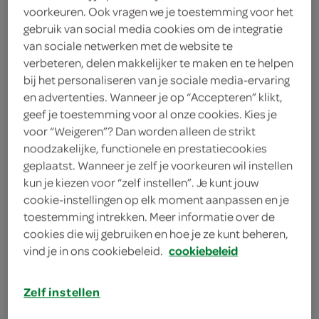
1 kropsla
voorkeuren. Ook vragen we je toestemming voor het
gebruik van social media cookies om de integratie
150 gram bacon
van sociale netwerken met de website te
verbeteren, delen makkelijker te maken en te helpen
150 gram rauwe hammen
bij het personaliseren van je sociale media-ervaring
en advertenties. Wanneer je op “Accepteren” klikt,
1 theelepel gedroogde tijm
geef je toestemming voor al onze cookies. Kies je
voor “Weigeren”? Dan worden alleen de strikt
1 eetlepel tijm
noodzakelijke, functionele en prestatiecookies
geplaatst. Wanneer je zelf je voorkeuren wil instellen
75 gram ongezouten pinda’s
kun je kiezen voor “zelf instellen”. Je kunt jouw
75 gram amandelen
cookie-instellingen op elk moment aanpassen en je
toestemming intrekken. Meer informatie over de
250 gram zachte geitenkaas
cookies die wij gebruiken en hoe je ze kunt beheren,
vind je in ons cookiebeleid.
cookiebeleid
75 gram boter
kies je winkel
Zelf instellen
8 vellen filodeeg