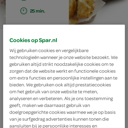
25 min.
ham-kaasstrudel
Cookies op Spar.nl
Wij gebruiken cookies en vergelijkbare
technologieën wanneer je onze website bezoekt. We
ingrediënten
gebruiken altijd strikt noodzakelijke cookies om te
zorgen dat de website werkt en functionele cookies
om extra functies en persoonlijke instellingen aan te
bieden. We gebruiken ook altijd prestatiecookies
3 lente-/bosuitjes
om het gebruik van onze website te meten,
analyseren en verbeteren. Als je ons toestemming
slasaus
geeft, maken we daarnaast gebruik van
doelgroepgerichte cookies waarmee we je op basis
6 eieren
van je surfgedrag advertenties kunnen tonen die
aansluiten bij je persoonlijke interesses en