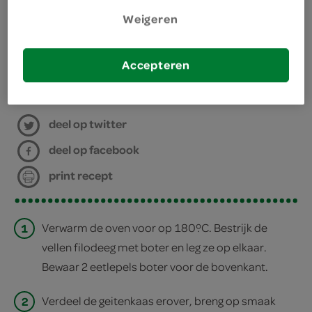
benodigdheden
Weigeren
bakplaat met bakpapier
Accepteren
bereiden
deel op twitter
deel op facebook
print recept
1
Verwarm de oven voor op 180ºC. Bestrijk de
vellen filodeeg met boter en leg ze op elkaar.
Bewaar 2 eetlepels boter voor de bovenkant.
2
Verdeel de geitenkaas erover, breng op smaak