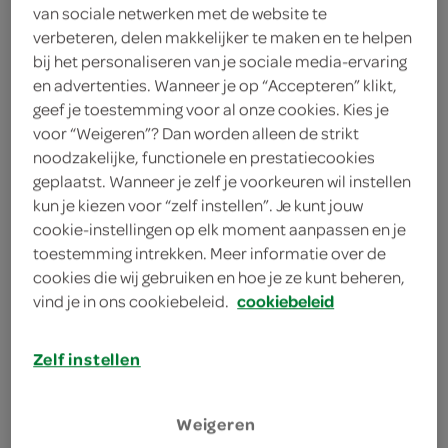
van sociale netwerken met de website te
3 gedroogde tomaten op olie
verbeteren, delen makkelijker te maken en te helpen
bij het personaliseren van je sociale media-ervaring
12 dunne plakjes stokbroden
en advertenties. Wanneer je op “Accepteren” klikt,
12 toastjes
geef je toestemming voor al onze cookies. Kies je
voor “Weigeren”? Dan worden alleen de strikt
6 grote plakken coburgerham
noodzakelijke, functionele en prestatiecookies
geplaatst. Wanneer je zelf je voorkeuren wil instellen
2 eetlepels abrikozenjam
kun je kiezen voor “zelf instellen”. Je kunt jouw
cookie-instellingen op elk moment aanpassen en je
2 eetlepels
toestemming intrekken. Meer informatie over de
sinaasappelmarmelade
cookies die wij gebruiken en hoe je ze kunt beheren,
vind je in ons cookiebeleid.
cookiebeleid
100 gram ricotta
Zelf instellen
kies je winkel
Weigeren