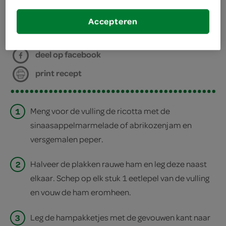
bereiden
Accepteren
deel op twitter
deel op facebook
print recept
1
Meng voor de vulling de ricotta met de
sinaasappelmarmelade of abrikozenjam en
versgemalen peper.
2
Halveer de plakken rauwe ham en leg deze naast
elkaar. Schep op elk stuk 1 eetlepel van de vulling
en vouw de ham eromheen.
3
Leg de hampakketjes met de gevouwen kant naar