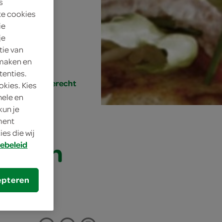
s
4 personen
te cookies
ie
eenvoudig
je
tie van
15 min.
 maken en
tenties.
lunch, voorgerecht
okies. Kies
nele en
kun je
oment
es die wij
ing en
ebeleid
epteren