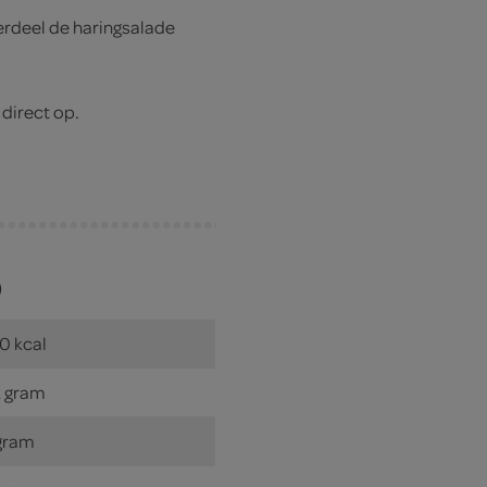
erdeel de haringsalade
direct op.
)
0 kcal
 gram
gram