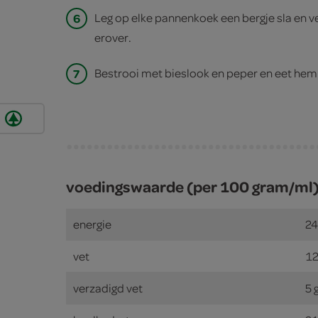
6
Leg op elke pannenkoek een bergje sla en v
erover.
7
Bestrooi met bieslook en peper en eet hem 
voedingswaarde (per 100 gram/ml
energie
24
vet
12
verzadigd vet
5 