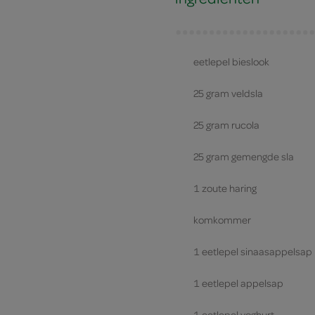
eetlepel bieslook
25 gram veldsla
25 gram rucola
25 gram gemengde sla
1 zoute haring
komkommer
1 eetlepel sinaasappelsap
1 eetlepel appelsap
1 eetlepel yoghurt