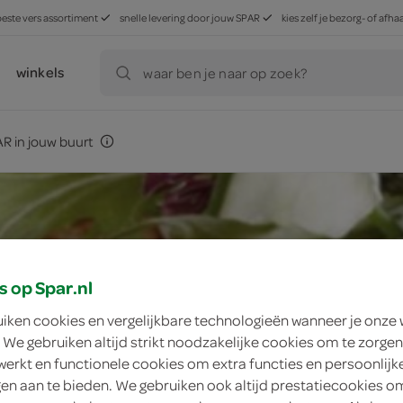
beste vers assortiment
snelle levering door jouw SPAR
kies zelf je bezorg- of af
winkels
waar ben je naar op zoek?
R in jouw buurt
s op Spar.nl
uiken cookies en vergelijkbare technologieën wanneer je onze
 We gebruiken altijd strikt noodzakelijke cookies om te zorgen
werkt en functionele cookies om extra functies en persoonlijk
ngen aan te bieden. We gebruiken ook altijd prestatiecookies o