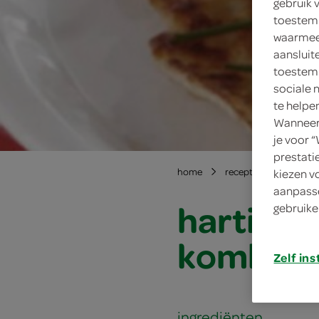
gebruik 
toestemm
waarmee 
aansluit
toestemm
sociale 
te helpe
Wanneer 
je voor 
prestati
home
recepten
hartig
kiezen v
aanpasse
hartige 
gebruike
komkom
Zelf ins
ingrediënten