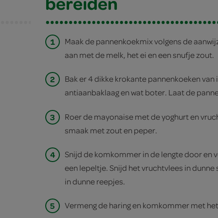
bereiden
1
Maak de pannenkoekmix volgens de aanwijz
aan met de melk, het ei en een snufje zout.
2
Bak er 4 dikke krokante pannenkoeken van
antiaanbaklaag en wat boter. Laat de pann
3
Roer de mayonaise met de yoghurt en vruc
smaak met zout en peper.
4
Snijd de komkommer in de lengte door en v
een lepeltje. Snijd het vruchtvlees in dunne 
in dunne reepjes.
5
Vermeng de haring en komkommer met het 