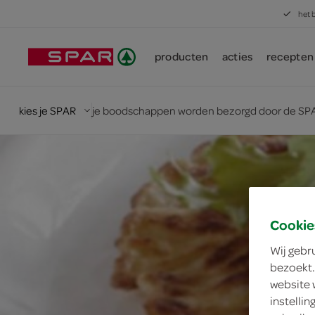
het 
producten
acties
recepten
kies je SPAR
je boodschappen worden bezorgd door de SPA
Cookie
Wij gebr
bezoekt.
website 
instelli