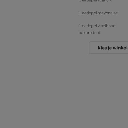
1 eetlepel mayonaise
1 eetlepel vloeibaar
bakproduct
1 eetlepel boter
kies je winkel
1 ei
400 milliliter melk
200 gram meergranen
pannenkoekmix