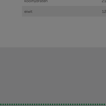
koolhydraten
21
eiwit
12