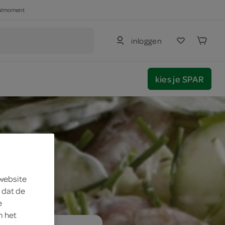
haalmoment
inloggen
kies je SPAR
 website
 dat de
e
m het