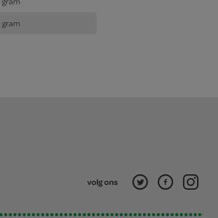
 gram
 gram
volg ons