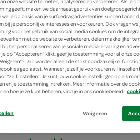
van onze website te meten, analyseren en verbeteren. Als je on
ing geeft, maken we daarnaast gebruik van doelgroepgerich
we je op basis van je surfgedrag advertenties kunnen tonen d
en bij je persoonlijke interesses en voorkeuren. Ook vragen we 
ing voor het gebruik van social media cookies om de integra
netwerken met de website te verbeteren, delen makkelijker te
n bij het personaliseren van je sociale media-ervaring en adver
je op “Accepteren” klikt, geef je toestemming voor al onze co
“Weigeren”? Dan worden alleen de strikt noodzakelijke, functio
ecookies geplaatst. Wanneer je zelf je voorkeuren wil instellen 
e pannenkoek met haring en komkommer
oor “zelf instellen”. Je kunt jouw cookie-instellingen op elk m
n en je toestemming intrekken. Meer informatie over de cooki
pannenkoek met har
n en hoe je ze kunt beheren, vind je in ons cookiebeleid.
cooki
mer
tellen
Weigeren
Acc