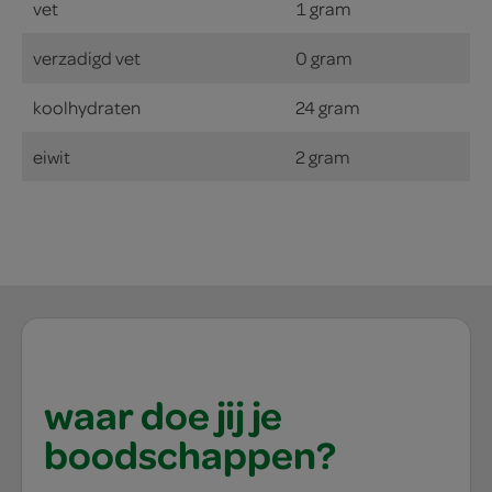
vet
1 gram
verzadigd vet
0 gram
koolhydraten
24 gram
eiwit
2 gram
waar doe jij je
boodschappen?