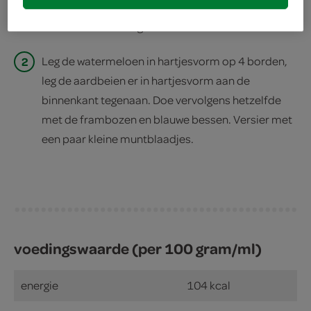
1
Halveer de watermeloenblokjes. Halveer de
aardbeien in de lengte.
2
Leg de watermeloen in hartjesvorm op 4 borden,
leg de aardbeien er in hartjesvorm aan de
binnenkant tegenaan. Doe vervolgens hetzelfde
met de frambozen en blauwe bessen. Versier met
een paar kleine muntblaadjes.
voedingswaarde (per 100 gram/ml)
energie
104 kcal