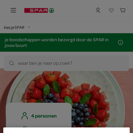
kies je SPAR
je boodschappen worden bezorgd door de SPAR in
jouw buurt
waar ben je naar op zoek?
4 personen
eenvoudig