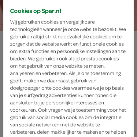
Cookies op Spar.nl
20 min.
Wij gebruiken cookies en vergelijkbare
technologieën wanneer je onze website bezoekt. We
gebruiken altijd strikt noodzakelijke cookies om te
hartjes-
zorgen dat de website werkt en functionele cookies
om extra functies en persoonlijke instellingen aan te
fruitsalade
bieden. We gebruiken ook altijd prestatiecookies
om het gebruik van onze website te meten,
analyseren en verbeteren. Als je ons toestemming
geeft, maken we daarnaast gebruik van
ingrediënten
doelgroepgerichte cookies waarmee we je op basis
van je surfgedrag advertenties kunnen tonen die
aansluiten bij je persoonlijke interesses en
voorkeuren. Ook vragen we je toestemming voor het
1 takje munt
gebruik van social media cookies om de integratie
van sociale netwerken met de website te
300 gram blauwe bessen
verbeteren, delen makkelijker te maken en te helpen