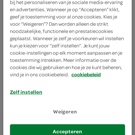
bij het personaliseren van je sociale media-ervaring
150 gram frambozen
en advertenties. Wanneer je op “Accepteren” klikt,
geef je toestemming voor al onze cookies. Kies je
250 gram aardbeien
voor “Weigeren”? Dan worden alleen de strikt
300 gram watermeloenen
noodzakelijke, functionele en prestatiecookies
geplaatst. Wanneer je zelf je voorkeuren wil instellen
kun je kiezen voor “zelf instellen”. Je kunt jouw
kies je winkel
cookie-instellingen op elk moment aanpassen en je
toestemming intrekken. Meer informatie over de
cookies die wij gebruiken en hoe je ze kunt beheren,
bereiden
vind je in ons cookiebeleid.
cookiebeleid
Zelf instellen
deel op twitter
deel op facebook
Weigeren
print recept
Accepteren