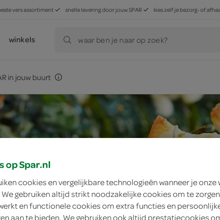
beste vers assortiment
snelle levering door jouw SPAR
kies zelf je bezorg- of af
winkels
waar ben je naar op zoek?
R in jouw buurt
s op Spar.nl
uiken cookies en vergelijkbare technologieën wanneer je onze
 We gebruiken altijd strikt noodzakelijke cookies om te zorgen
werkt en functionele cookies om extra functies en persoonlijk
ngen aan te bieden. We gebruiken ook altijd prestatiecookies o