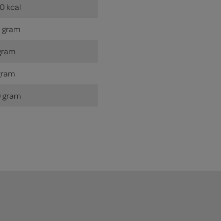
0 kcal
 gram
gram
gram
 gram