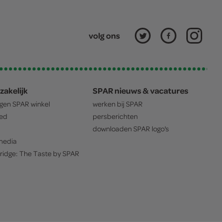
volg ons
zakelijk
SPAR nieuws & vacatures
igen
SPAR
winkel
werken bij
SPAR
oed
persberichten
downloaden
SPAR
logo's
edia
ridge: The Taste by
SPAR