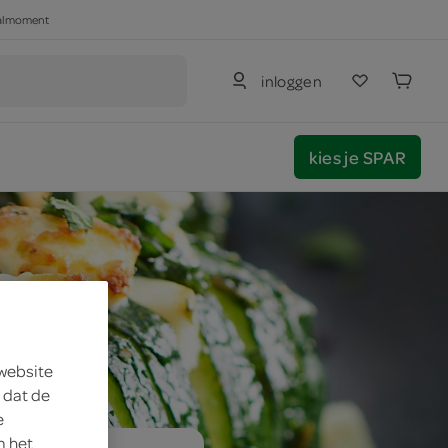
haalmoment
inloggen
kies je SPAR
 website
 dat de
e
m het