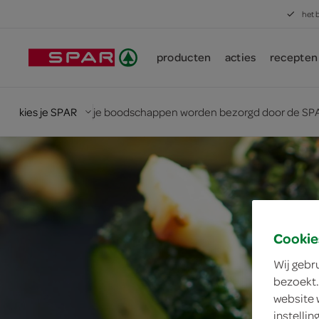
het 
producten
acties
recepten
kies je SPAR
je boodschappen worden bezorgd door de SPA
Cookie
Wij gebr
bezoekt.
website 
instelli