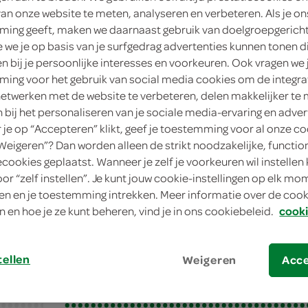
van onze website te meten, analyseren en verbeteren. Als je on
ing geeft, maken we daarnaast gebruik van doelgroepgerich
we je op basis van je surfgedrag advertenties kunnen tonen d
en bij je persoonlijke interesses en voorkeuren. Ook vragen we 
ing voor het gebruik van social media cookies om de integra
netwerken met de website te verbeteren, delen makkelijker te
n bij het personaliseren van je sociale media-ervaring en adver
je op “Accepteren” klikt, geef je toestemming voor al onze co
“Weigeren”? Dan worden alleen de strikt noodzakelijke, functio
ecookies geplaatst. Wanneer je zelf je voorkeuren wil instellen 
ack-courgette
oor “zelf instellen”. Je kunt jouw cookie-instellingen op elk m
n en je toestemming intrekken. Meer informatie over de cooki
ack-courgette
n en hoe je ze kunt beheren, vind je in ons cookiebeleid.
cooki
tellen
Weigeren
Acc
bereiden