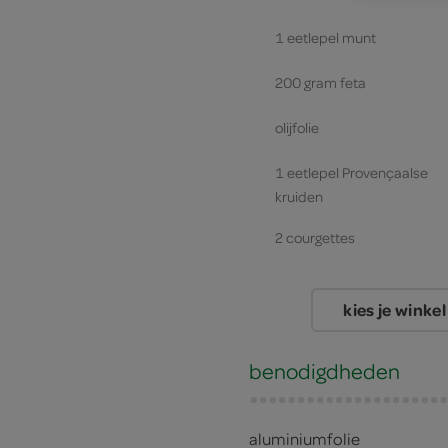
1 eetlepel munt
200 gram feta
olijfolie
1 eetlepel Provençaalse
kruiden
2 courgettes
kies je winkel
benodigdheden
aluminiumfolie