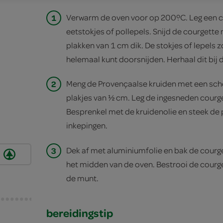
1
Verwarm de oven voor op 200ºC. Leg een c
eetstokjes of pollepels. Snijd de courgette 
plakken van 1 cm dik. De stokjes of lepels z
helemaal kunt doorsnijden. Herhaal dit bij 
2
Meng de Provençaalse kruiden met een scheut
plakjes van ½ cm. Leg de ingesneden courg
Besprenkel met de kruidenolie en steek de p
inkepingen.
3
Dek af met aluminiumfolie en bak de courge
het midden van de oven. Bestrooi de courg
de munt.
bereidingstip