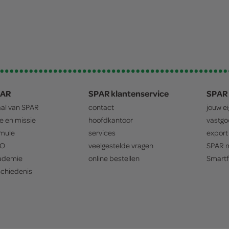
PAR
SPAR klantenservice
SPAR 
aal van
SPAR
contact
jouw e
ie en missie
hoofdkantoor
vastg
mule
services
export
O
veelgestelde vragen
SPAR
m
ademie
online bestellen
Smartf
chiedenis