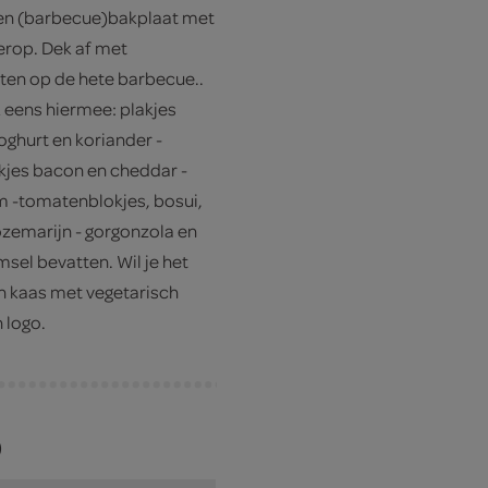
een (barbecue)bakplaat met
erop. Dek af met
ten op de hete barbecue..
 eens hiermee: plakjes
oghurt en koriander -
kjes bacon en cheddar -
um -tomatenblokjes, bosui,
zemarijn - gorgonzola en
emsel bevatten. Wil je het
n kaas met vegetarisch
 logo.
)