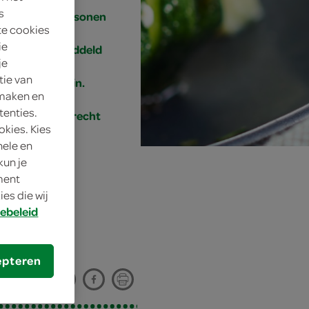
s
4 personen
te cookies
ie
gemiddeld
je
tie van
15 min.
 maken en
tenties.
bijgerecht
okies. Kies
nele en
kun je
oment
es die wij
ebeleid
epteren