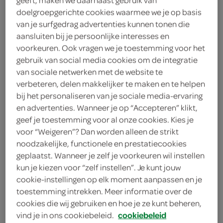
1 theelepel notenolie
doelgroepgerichte cookies waarmee we je op basis
van je surfgedrag advertenties kunnen tonen die
2 theelepels honing
aansluiten bij je persoonlijke interesses en
voorkeuren. Ook vragen we je toestemming voor het
1 theelepel gedroogde tijm
gebruik van social media cookies om de integratie
van sociale netwerken met de website te
2 takjes tijm
verbeteren, delen makkelijker te maken en te helpen
bij het personaliseren van je sociale media-ervaring
150 gram zachte geitenkaas
en advertenties. Wanneer je op “Accepteren” klikt,
geef je toestemming voor al onze cookies. Kies je
2 sneeën rozijnenbroden
voor “Weigeren”? Dan worden alleen de strikt
noodzakelijke, functionele en prestatiecookies
2 sneeën mueslibrood
geplaatst. Wanneer je zelf je voorkeuren wil instellen
1 krop eikenbladsla
kun je kiezen voor “zelf instellen”. Je kunt jouw
cookie-instellingen op elk moment aanpassen en je
1 kleine ui
toestemming intrekken. Meer informatie over de
cookies die wij gebruiken en hoe je ze kunt beheren,
20 druiven
vind je in ons cookiebeleid.
cookiebeleid