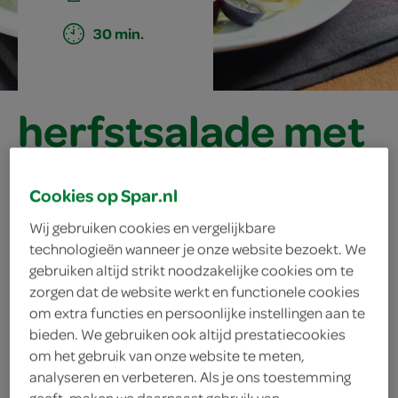
30 min.
herfstsalade met
warme
Cookies op Spar.nl
geitenkaas
Wij gebruiken cookies en vergelijkbare
technologieën wanneer je onze website bezoekt. We
gebruiken altijd strikt noodzakelijke cookies om te
ingrediënten
zorgen dat de website werkt en functionele cookies
om extra functies en persoonlijke instellingen aan te
bieden. We gebruiken ook altijd prestatiecookies
om het gebruik van onze website te meten,
50 milliliter vinaigrettes
analyseren en verbeteren. Als je ons toestemming
geeft, maken we daarnaast gebruik van