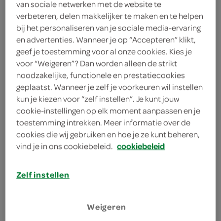
2 eetlepels tomatenpuree
van sociale netwerken met de website te
verbeteren, delen makkelijker te maken en te helpen
2 eetlepels tomatenketchup
bij het personaliseren van je sociale media-ervaring
en advertenties. Wanneer je op “Accepteren” klikt,
1 ui
geef je toestemming voor al onze cookies. Kies je
voor “Weigeren”? Dan worden alleen de strikt
3 eetlepels zonnebloemolie
noodzakelijke, functionele en prestatiecookies
geplaatst. Wanneer je zelf je voorkeuren wil instellen
3 eetlepels arachideolie
kun je kiezen voor “zelf instellen”. Je kunt jouw
cookie-instellingen op elk moment aanpassen en je
2 bruine puntjes
toestemming intrekken. Meer informatie over de
cookies die wij gebruiken en hoe je ze kunt beheren,
blik hotdog
vind je in ons cookiebeleid.
cookiebeleid
blik frankfurter worstje
Zelf instellen
blik knakworstje
kies je winkel
Weigeren