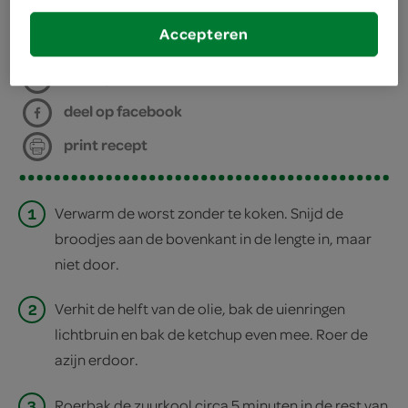
bereiden
Accepteren
deel op twitter
deel op facebook
print recept
1
Verwarm de worst zonder te koken. Snijd de
broodjes aan de bovenkant in de lengte in, maar
niet door.
2
Verhit de helft van de olie, bak de uienringen
lichtbruin en bak de ketchup even mee. Roer de
azijn erdoor.
3
Roerbak de zuurkool circa 5 minuten in de rest van