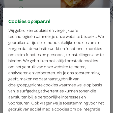
20 min.
Cookies op Spar.nl
Wij gebruiken cookies en vergelijkbare
hotdog ny
technologieën wanneer je onze website bezoekt. We
gebruiken altijd strikt noodzakelijke cookies om te
zorgen dat de website werkt en functionele cookies
om extra functies en persoonlijke instellingen aan te
ingrediënten
bieden. We gebruiken ook altijd prestatiecookies
om het gebruik van onze website te meten,
analyseren en verbeteren. Als je ons toestemming
geeft, maken we daarnaast gebruik van
250 gram zuurkool
doelgroepgerichte cookies waarmee we je op basis
van je surfgedrag advertenties kunnen tonen die
2 eetlepels water
aansluiten bij je persoonlijke interesses en
voorkeuren. Ook vragen we je toestemming voor het
2 eetlepels rodewijnazijn
gebruik van social media cookies om de integratie