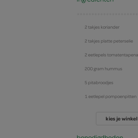
2 takjes koriander
2 takjes platte peterselie
2 eetlepels tomatentapen
200 gram hummus
5 pitabroodjes
1 eetlepel pompoenpitten
kies je winkel
benodigdheden