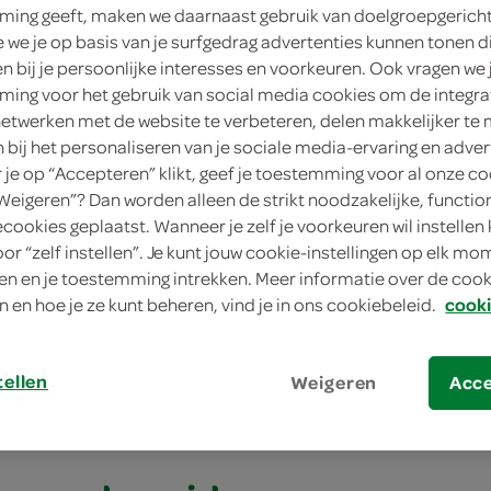
ing geeft, maken we daarnaast gebruik van doelgroepgerich
4 personen
we je op basis van je surfgedrag advertenties kunnen tonen d
en bij je persoonlijke interesses en voorkeuren. Ook vragen we 
eenvoudig
ing voor het gebruik van social media cookies om de integra
netwerken met de website te verbeteren, delen makkelijker te
10 min.
n bij het personaliseren van je sociale media-ervaring en adver
je op “Accepteren” klikt, geef je toestemming voor al onze co
klein gerecht
“Weigeren”? Dan worden alleen de strikt noodzakelijke, functio
ecookies geplaatst. Wanneer je zelf je voorkeuren wil instellen 
oor “zelf instellen”. Je kunt jouw cookie-instellingen op elk m
 met tomatentapenade en pitapuntjes
n en je toestemming intrekken. Meer informatie over de cooki
n en hoe je ze kunt beheren, vind je in ons cookiebeleid.
cooki
met tomatentapen
jes
tellen
Weigeren
Acc