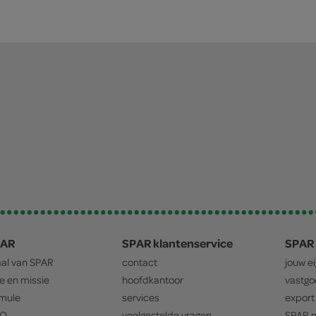
PAR
SPAR klantenservice
SPAR 
aal van
SPAR
contact
jouw e
ie en missie
hoofdkantoor
vastg
mule
services
export
O
veelgestelde vragen
SPAR
m