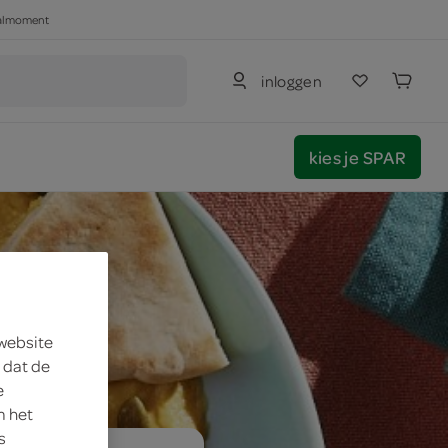
haalmoment
inloggen
kies je SPAR
 website
 dat de
e
m het
s