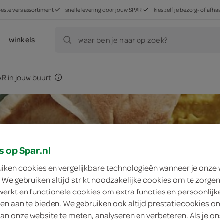
beste vers assortiment
snelle levering door jouw SPAR
kies zelf je bezorg- of af
winkels
waar ben je naar op zoek?
R in jouw buurt
s op Spar.nl
uiken cookies en vergelijkbare technologieën wanneer je onze
 We gebruiken altijd strikt noodzakelijke cookies om te zorgen
werkt en functionele cookies om extra functies en persoonlijk
ngen aan te bieden. We gebruiken ook altijd prestatiecookies o
van onze website te meten, analyseren en verbeteren. Als je on