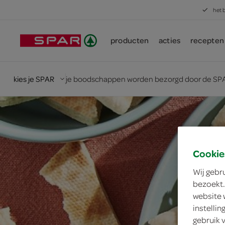
het 
producten
acties
recepten
kies je SPAR
je boodschappen worden bezorgd door de SPA
Cookie
Wij gebr
bezoekt.
website 
instelli
gebruik 