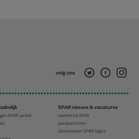
volg ons
zakelijk
SPAR nieuws & vacatures
igen
SPAR
winkel
werken bij
SPAR
oed
persberichten
downloaden
SPAR
logo's
edia