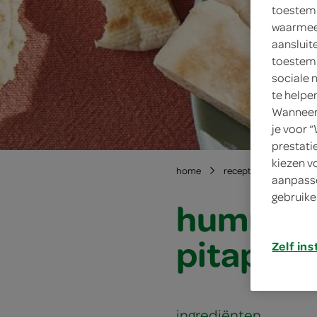
toestemm
waarmee 
aansluit
toestemm
sociale 
te helpe
Wanneer 
je voor 
prestati
kiezen v
home
recepten
hummus
aanpasse
gebruike
hummus 
pitapunt
Zelf ins
ingrediënten