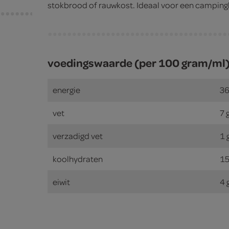
stokbrood of rauwkost. Ideaal voor een camping
voedingswaarde (per 100 gram/ml
energie
36
vet
7 
verzadigd vet
1 
koolhydraten
15
eiwit
4 