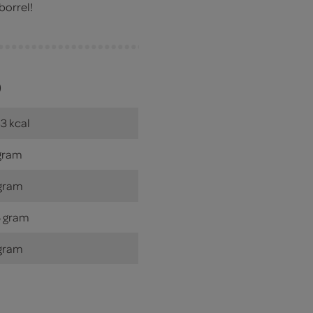
borrel!
)
3 kcal
gram
gram
 gram
gram