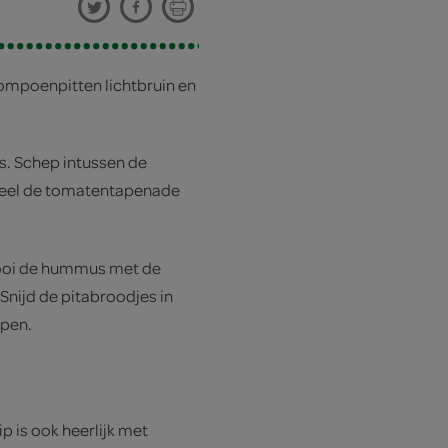
ompoenpitten lichtbruin en
s. Schep intussen de
rdeel de tomatentapenade
trooi de hummus met de
Snijd de pitabroodjes in
ppen.
 is ook heerlijk met