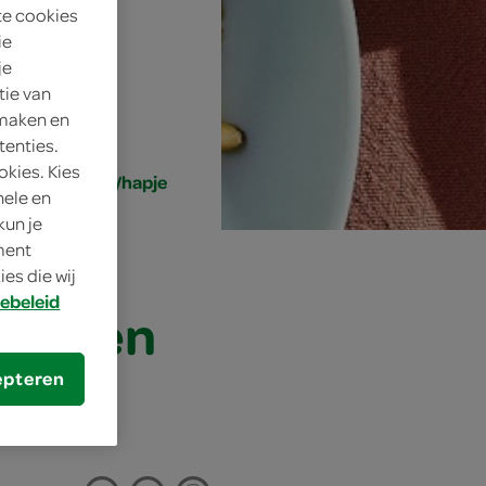
te cookies
ie
je
tie van
 maken en
tenties.
okies. Kies
, klein gerecht/hapje
nele en
kun je
oment
es die wij
ebeleid
ade en
epteren