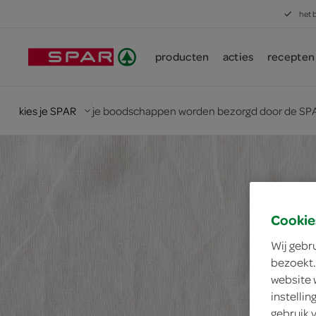
het 
producten
acties
recepten
kies je SPAR
je boodschappen worden bezorgd door de SPA
Cookie
Wij gebr
bezoekt.
website 
instelli
gebruik 