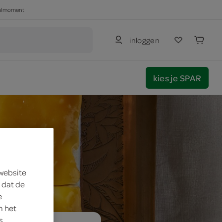
haalmoment
inloggen
kies je SPAR
 website
 dat de
e
m het
s