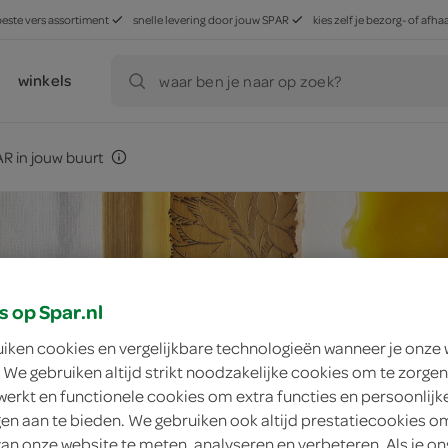
beste vers assortiment
snelle levering door jouw SPAR
kies zelf je bezorg- of af
winkels
waar ben je naar op zoek?
R in jouw buurt
s op Spar.nl
uiken cookies en vergelijkbare technologieën wanneer je onze
 We gebruiken altijd strikt noodzakelijke cookies om te zorgen
werkt en functionele cookies om extra functies en persoonlijk
ngen aan te bieden. We gebruiken ook altijd prestatiecookies o
van onze website te meten, analyseren en verbeteren. Als je on