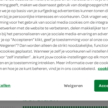
ing geeft, maken we daarnaast gebruik van doelgroepgerich
we je op basis van je surfgedrag advertenties kunnen tonen d
en bij je persoonlijke interesses en voorkeuren. Ook vragen we 
ing voor het gebruik van social media cookies om de integra
netwerken met de website te verbeteren, delen makkelijker te
n bij het personaliseren van je sociale media-ervaring en adver
je op “Accepteren” klikt, geef je toestemming voor al onze co
“Weigeren”? Dan worden alleen de strikt noodzakelijke, functio
ecookies geplaatst. Wanneer je zelf je voorkeuren wil instellen 
oor “zelf instellen”. Je kunt jouw cookie-instellingen op elk m
t met lemoncurd en yoghurt
n en je toestemming intrekken. Meer informatie over de cooki
n en hoe je ze kunt beheren, vind je in ons cookiebeleid.
cooki
 met lemoncurd en y
tellen
Weigeren
Acc
bereiden