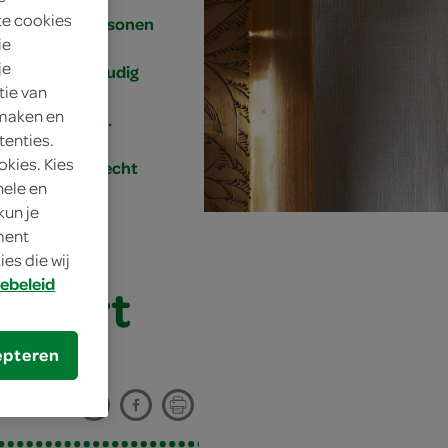
te cookies
12 personen
ie
je
eenvoudig
tie van
 maken en
25 min.
tenties.
okies. Kies
nagerecht
nele en
kun je
oment
es die wij
ebeleid
oghurt
epteren