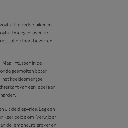
yoghurt, poedersuiker en
yoghurtmengsel over de
ies tot de taart bevroren
. Maal intussen in de
or de gesmolten boter.
l het koekjesmengsel
chterkant van een lepel aan.
 harden.
 uit de diepvries. Leg een
n keer beide om. Verwijder
 van de lemoncurd erover en