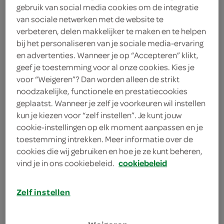
400 milliliter kokosmelk
gebruik van social media cookies om de integratie
van sociale netwerken met de website te
2 vleestomaten
verbeteren, delen makkelijker te maken en te helpen
bij het personaliseren van je sociale media-ervaring
1 aubergine
en advertenties. Wanneer je op “Accepteren” klikt,
geef je toestemming voor al onze cookies. Kies je
1 kaneelstokje
voor “Weigeren”? Dan worden alleen de strikt
noodzakelijke, functionele en prestatiecookies
1 eetlepel kerriepoeder
geplaatst. Wanneer je zelf je voorkeuren wil instellen
kun je kiezen voor “zelf instellen”. Je kunt jouw
1 eetlepel garam masala
cookie-instellingen op elk moment aanpassen en je
toestemming intrekken. Meer informatie over de
300 gram kipdijfilets
cookies die wij gebruiken en hoe je ze kunt beheren,
vind je in ons cookiebeleid.
cookiebeleid
300 gram kipfilets
2 middelgrote aardappels
Zelf instellen
2 teentjes knoflook
kies je winkel