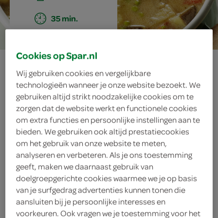
35 min.
Cookies op Spar.nl
indiase kokos-
Wij gebruiken cookies en vergelijkbare
currysoep
technologieën wanneer je onze website bezoekt. We
gebruiken altijd strikt noodzakelijke cookies om te
zorgen dat de website werkt en functionele cookies
om extra functies en persoonlijke instellingen aan te
ingrediënten
bieden. We gebruiken ook altijd prestatiecookies
om het gebruik van onze website te meten,
analyseren en verbeteren. Als je ons toestemming
geeft, maken we daarnaast gebruik van
doelgroepgerichte cookies waarmee we je op basis
1 handje verse koriander
van je surfgedrag advertenties kunnen tonen die
aansluiten bij je persoonlijke interesses en
200 gram diepvriesdoperwten
voorkeuren. Ook vragen we je toestemming voor het