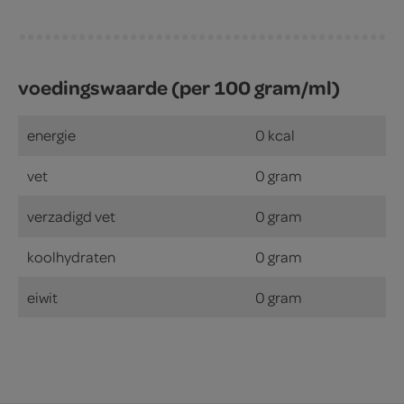
voedingswaarde (per 100 gram/ml)
energie
0 kcal
vet
0 gram
verzadigd vet
0 gram
koolhydraten
0 gram
eiwit
0 gram