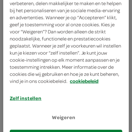
verbeteren, delen makkelijker te maken en te helpen
grof zeezout
bij het personaliseren van je sociale media-ervaring
10 limoenen
en advertenties. Wanneer je op “Accepteren” klikt,
geef je toestemming voor al onze cookies. Kies je
voor “Weigeren”? Dan worden alleen de strikt
kies je winkel
noodzakelijke, functionele en prestatiecookies
geplaatst. Wanneer je zelf je voorkeuren wil instellen
kun je kiezen voor “zelf instellen”. Je kunt jouw
benodigdheden
cookie-instellingen op elk moment aanpassen en je
toestemming intrekken. Meer informatie over de
cookies die wij gebruiken en hoe je ze kunt beheren,
1 weckpot
vind je in ons cookiebeleid.
cookiebeleid
bereiden
Zelf instellen
deel op twitter
deel op facebook
Weigeren
print recept