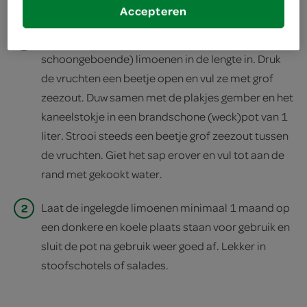
Accepteren
1
Pers 2 limoenen uit en snijd circa 8 (biologische of
schoongeboende) limoenen in de lengte in. Druk
de vruchten een beetje open en vul ze met grof
zeezout. Duw samen met de plakjes gember en het
kaneelstokje in een brandschone (weck)pot van 1
liter. Strooi steeds een beetje grof zeezout tussen
de vruchten. Giet het sap erover en vul tot aan de
rand met gekookt water.
2
Laat de ingelegde limoenen minimaal 1 maand op
een donkere en koele plaats staan voor gebruik en
sluit de pot na gebruik weer goed af. Lekker in
stoofschotels of salades.