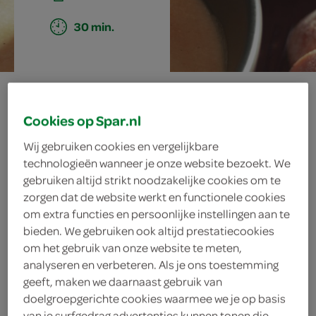
30 min.
italiaanse
Cookies op Spar.nl
kaasfondue
Wij gebruiken cookies en vergelijkbare
technologieën wanneer je onze website bezoekt. We
gebruiken altijd strikt noodzakelijke cookies om te
ingrediënten
zorgen dat de website werkt en functionele cookies
om extra functies en persoonlijke instellingen aan te
bieden. We gebruiken ook altijd prestatiecookies
om het gebruik van onze website te meten,
2 eetlepels groene pesto
analyseren en verbeteren. Als je ons toestemming
geeft, maken we daarnaast gebruik van
2 eetlepels rode pesto
doelgroepgerichte cookies waarmee we je op basis
van je surfgedrag advertenties kunnen tonen die