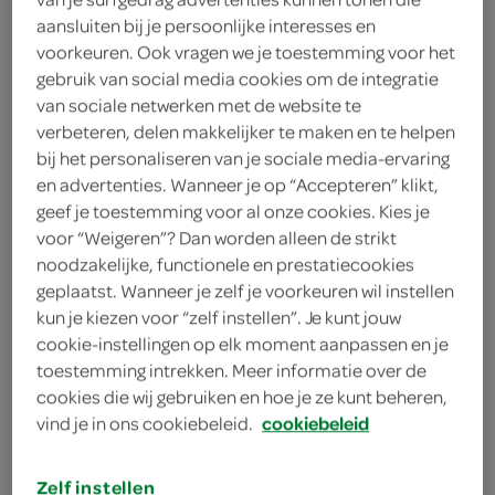
6 zongedroogde tomaatjes
aansluiten bij je persoonlijke interesses en
voorkeuren. Ook vragen we je toestemming voor het
2 eetlepels maizena
gebruik van social media cookies om de integratie
van sociale netwerken met de website te
200 gram belegen kaas
verbeteren, delen makkelijker te maken en te helpen
bij het personaliseren van je sociale media-ervaring
600 gram jonge kaas
en advertenties. Wanneer je op “Accepteren” klikt,
geef je toestemming voor al onze cookies. Kies je
500 milliliter droge witte wijn
voor “Weigeren”? Dan worden alleen de strikt
1 teentje knoflook
noodzakelijke, functionele en prestatiecookies
geplaatst. Wanneer je zelf je voorkeuren wil instellen
30 druiven
kun je kiezen voor “zelf instellen”. Je kunt jouw
cookie-instellingen op elk moment aanpassen en je
1 bakje cherry-/kerstomaatjes
toestemming intrekken. Meer informatie over de
cookies die wij gebruiken en hoe je ze kunt beheren,
8 soepstengels
vind je in ons cookiebeleid.
cookiebeleid
1 stronk broccoli
Zelf instellen
kies je winkel