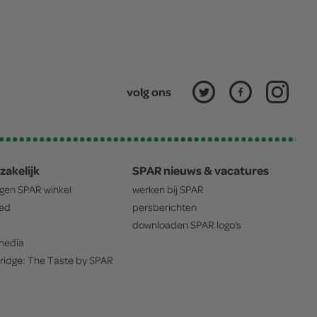
volg ons
zakelijk
SPAR nieuws & vacatures
igen
SPAR
winkel
werken bij
SPAR
oed
persberichten
downloaden
SPAR
logo's
edia
ridge: The Taste by
SPAR