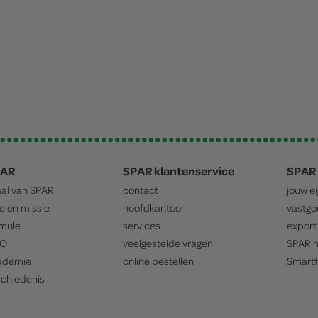
PAR
SPAR klantenservice
SPAR 
aal van
SPAR
contact
jouw e
ie en missie
hoofdkantoor
vastg
mule
services
export
O
veelgestelde vragen
SPAR
m
ademie
online bestellen
Smartf
chiedenis