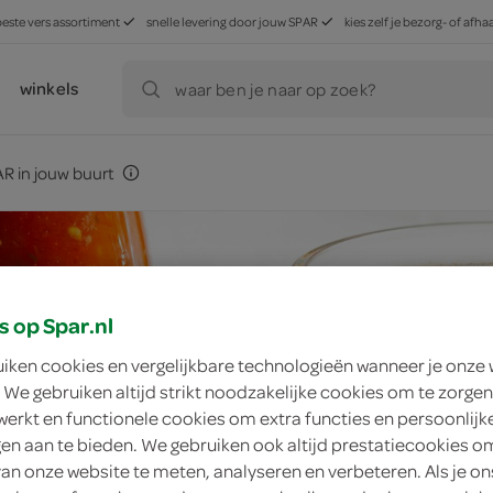
beste vers assortiment
snelle levering door jouw SPAR
kies zelf je bezorg- of af
winkels
waar ben je naar op zoek?
R in jouw buurt
s op Spar.nl
uiken cookies en vergelijkbare technologieën wanneer je onze
 We gebruiken altijd strikt noodzakelijke cookies om te zorgen
werkt en functionele cookies om extra functies en persoonlijk
ngen aan te bieden. We gebruiken ook altijd prestatiecookies o
van onze website te meten, analyseren en verbeteren. Als je on