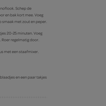
e knoflook. Schep de
oor en bak kort mee. Voeg
op smaak met zout en peper.
tjes 20-25 minuten. Voeg
t. Roer regelmatig door.
us met een staafmixer.
rblaadjes en een paar takjes