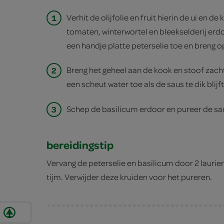
1
Verhit de olijfolie en fruit hierin de ui en d
tomaten, winterwortel en bleekselderij erd
een handje platte peterselie toe en breng 
2
Breng het geheel aan de kook en stoof zach
een scheut water toe als de saus te dik blijf
3
Schep de basilicum erdoor en pureer de sa
bereidingstip
Vervang de peterselie en basilicum door 2 laurie
tijm. Verwijder deze kruiden voor het pureren.