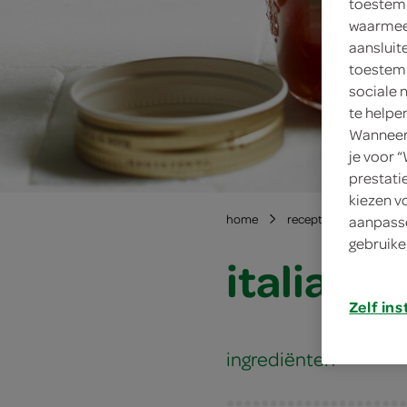
toestemm
waarmee 
aansluit
toestemm
sociale 
te helpe
Wanneer 
je voor 
prestati
kiezen v
home
recepten
italiaa
aanpasse
gebruike
italiaan
Zelf ins
ingrediënten