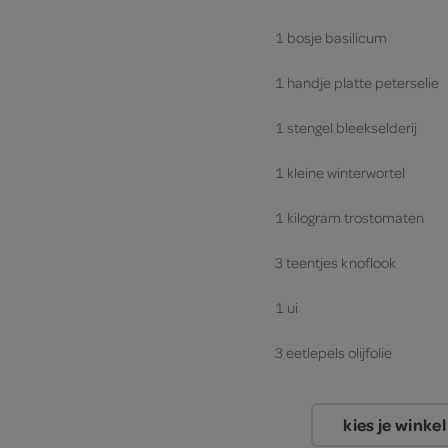
1 bosje basilicum
1 handje platte peterselie
1 stengel bleekselderij
1 kleine winterwortel
1 kilogram trostomaten
3 teentjes knoflook
1 ui
3 eetlepels olijfolie
kies je winkel