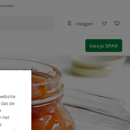
haalmoment
inloggen
kies je SPAR
 website
 dat de
e
m het
s