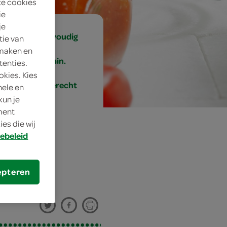
te cookies
ie
je
eenvoudig
tie van
 maken en
20 min.
tenties.
okies. Kies
bijgerecht
nele en
kun je
oment
es die wij
ebeleid
epteren