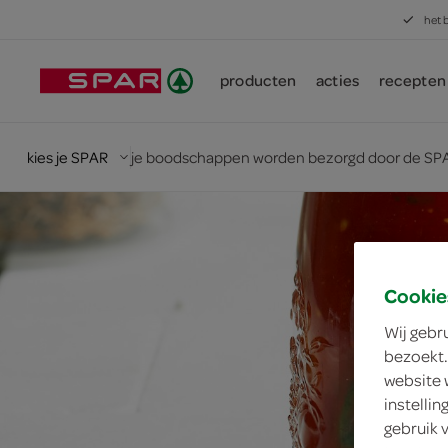
het 
producten
acties
recepten
kies je SPAR
je boodschappen worden bezorgd door de SPA
Cookie
Wij gebr
bezoekt.
website 
instelli
gebruik 