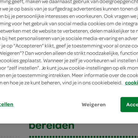
ing geeft, maken we daarnaast gebruik van doelgroepgerich
we je op basis van je surfgedrag advertenties kunnen tonen d
en bij je persoonlijke interesses en voorkeuren. Ook vragen we 
ing voor het gebruik van social media cookies om de integra
netwerken met de website te verbeteren, delen makkelijker te
n bij het personaliseren van je sociale media-ervaring en adver
je op “Accepteren” klikt, geef je toestemming voor al onze co
“Weigeren”? Dan worden alleen de strikt noodzakelijke, functio
ecookies geplaatst. Wanneer je zelf je voorkeuren wil instellen 
oor “zelf instellen”. Je kunt jouw cookie-instellingen op elk m
nse tomatensaus
n en je toestemming intrekken. Meer informatie over de cooki
n en hoe je ze kunt beheren, vind je in ons cookiebeleid.
cooki
se tomatensaus
tellen
Weigeren
Acc
bereiden